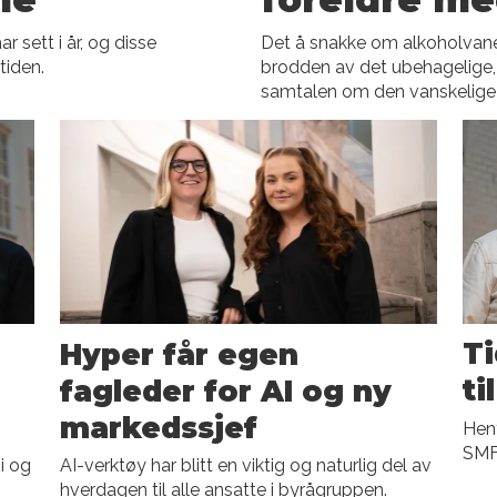
 sett i år, og disse
Det å snakke om alkoholvaner
tiden.
brodden av det ubehagelige, og
samtalen om den vanskelige
Hyper får egen
Ti
fagleder for AI og ny
ti
markedssjef
Hent
SMFB
gi og
AI-verktøy har blitt en viktig og naturlig del av
hverdagen til alle ansatte i byrågruppen.