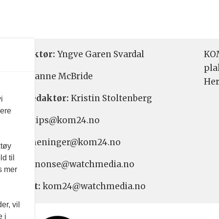
etsredaktør:
Yngve Garen Svardal
KOM
pla
aktør:
Hanne McBride
Her
varlig redaktør:
Kristin Stoltenberg
i
vere
etstips: tips@kom24.no
inger: meninger@kom24.no
ktøy
d til
onse: annonse@watchmedia.no
es mer
nnement:
kom24@watchmedia.no
r, vil
 i