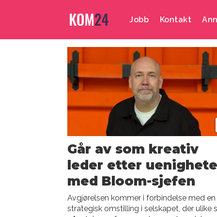
Jobb
Kontakt
Ann
Emne:
kristian
schøning-
kristiansen
Går av som kreativ
leder etter uenighete
med Bloom-sjefen
Avgjørelsen kommer i forbindelse med en
strategisk omstilling i selskapet, der ulike 