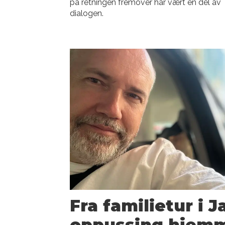
på retningen fremover har vært en del av
dialogen.
Fra familietur i J
oppussing hjem