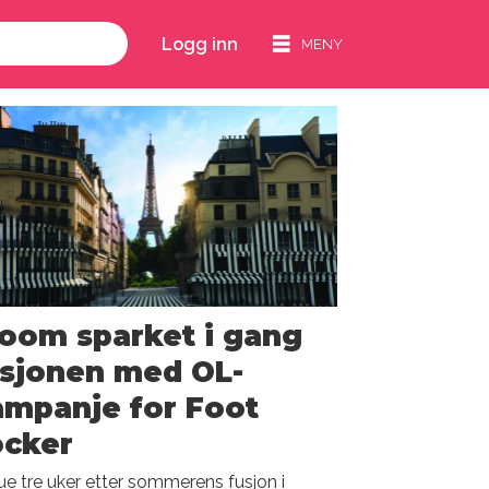
Logg inn
oom sparket i gang
usjonen med OL-
ampanje for Foot
ocker
e tre uker etter sommerens fusjon i