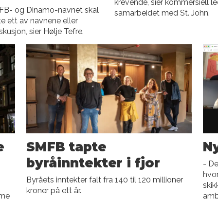
krevende, sier kommersiell 
MFB- og Dinamo-navnet skal
samarbeidet med St. John.
e ett av navnene eller
skusjon, sier Hølje Tefre.
e
SMFB tapte
Ny
byråinntekter i fjor
- De
hvor
Byråets inntekter falt fra 140 til 120 millioner
skik
kroner på ett år.
mme
ambi