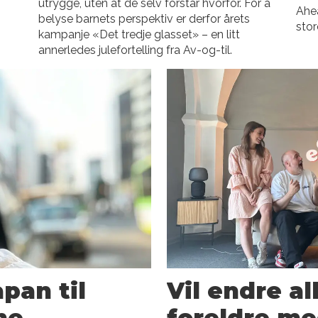
utrygge, uten at de selv forstår hvorfor. For å
Ahea
belyse barnets perspektiv er derfor årets
stor
kampanje «Det tredje glasset» – en litt
annerledes julefortelling fra Av-og-til.
apan til
Vil endre a
me
foreldre m