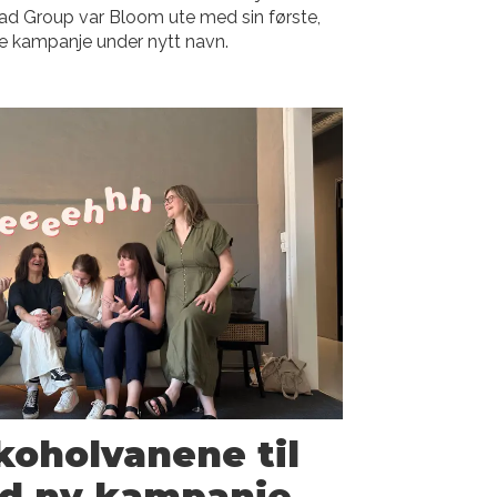
d Group var Bloom ute med sin første,
e kampanje under nytt navn.
lkoholvanene til
ed ny kampanje