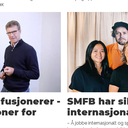
er.
usjonerer -
SMFB har si
oner for
internasjon
– Å jobbe internasjonalt og s