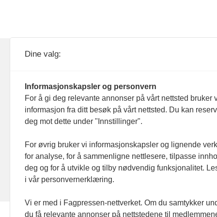
KOM24 drives av KOM24 AS.
Nyh
Dine valg:
Organisasjons­nummer: 928
Red
093 182
Informasjonskapsler og personvern
Ans
For å gi deg relevante annonser på vårt nettsted bruker v
informasjon fra ditt besøk på vårt nettsted. Du kan reser
Nyh
deg mot dette under "Innstillinger".
Men
For øvrig bruker vi informasjonskapsler og lignende ver
for analyse, for å sammenligne nettlesere, tilpasse innhol
Ann
deg og for å utvikle og tilby nødvendig funksjonalitet. L
i vår personvernerklæring.
Abo
Vi er med i Fagpressen-nettverket. Om du samtykker unde
du få relevante annonser på nettstedene til medlemmene