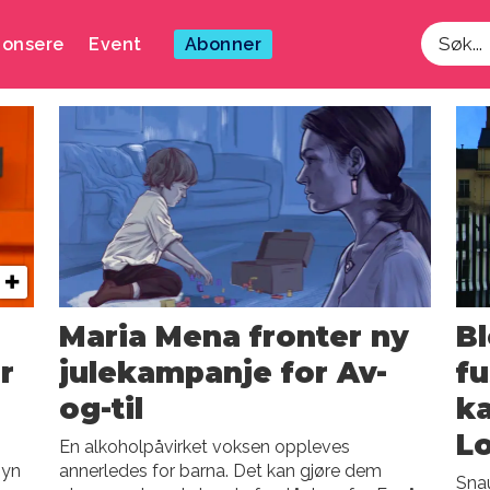
onsere
Event
Abonner
Søk
Maria Mena fronter ny
Bl
r
julekampanje for Av-
f
og-til
k
L
En alkoholpåvirket voksen oppleves
syn
annerledes for barna. Det kan gjøre dem
Snau