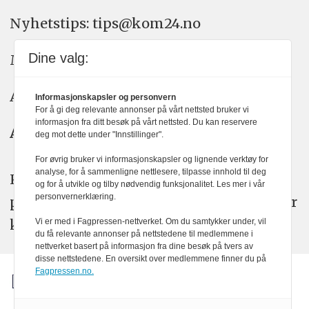
Nyhetstips: tips@kom24.no
Dine valg:
Meninger: meninger@kom24.no
Annonse: annonse@watchmedia.no
Informasjonskapsler og personvern
For å gi deg relevante annonser på vårt nettsted bruker vi
informasjon fra ditt besøk på vårt nettsted. Du kan reservere
Abonnement:
kom24@watchmedia.no
deg mot dette under "Innstillinger".
For øvrig bruker vi informasjonskapsler og lignende verktøy for
analyse, for å sammenligne nettlesere, tilpasse innhold til deg
KOM24 arbeider etter Vær Varsom-
og for å utvikle og tilby nødvendig funksjonalitet. Les mer i vår
personvernerklæring.
plakatens regler for god presseskikk. Her
kan du lese mer om
PFUs
arbeid.
Vi er med i Fagpressen-nettverket. Om du samtykker under, vil
du få relevante annonser på nettstedene til medlemmene i
nettverket basert på informasjon fra dine besøk på tvers av
disse nettstedene. En oversikt over medlemmene finner du på
Fagpressen.no.