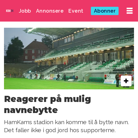
Jobb
Annonsere
Event
Abonner
Emne:
mehran
amundsen-
ansari
Reagerer på mulig
navnebytte
HamKams stadion kan komme til å bytte navn.
Det faller ikke i god jord hos supporterne.