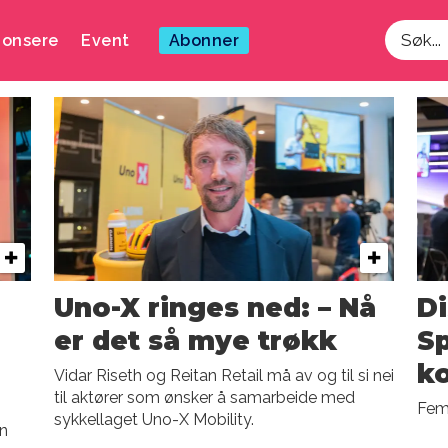
onsere
Event
Abonner
Søk
Uno-X ringes ned: – Nå
Di
er det så mye trøkk
Sp
k
Vidar Riseth og Reitan Retail må av og til si nei
til aktører som ønsker å samarbeide med
e
Fem 
sykkellaget Uno-X Mobility.
nn