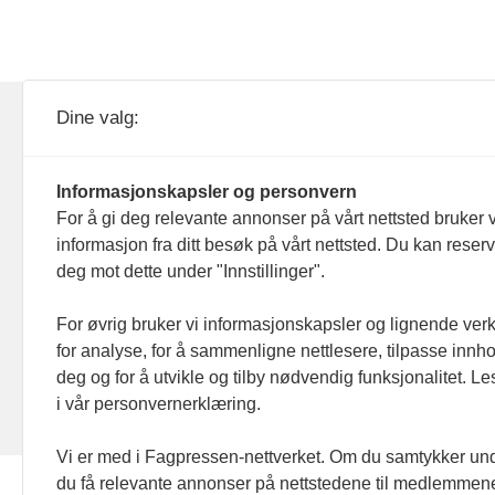
KOM24 drives av KOM24 AS.
Nyh
Dine valg:
Organisasjons­nummer: 928
Red
093 182
Informasjonskapsler og personvern
Ans
For å gi deg relevante annonser på vårt nettsted bruker v
informasjon fra ditt besøk på vårt nettsted. Du kan reser
Nyh
deg mot dette under "Innstillinger".
Men
For øvrig bruker vi informasjonskapsler og lignende ver
for analyse, for å sammenligne nettlesere, tilpasse innhol
Ann
deg og for å utvikle og tilby nødvendig funksjonalitet. L
i vår personvernerklæring.
Abo
Vi er med i Fagpressen-nettverket. Om du samtykker unde
du få relevante annonser på nettstedene til medlemmene