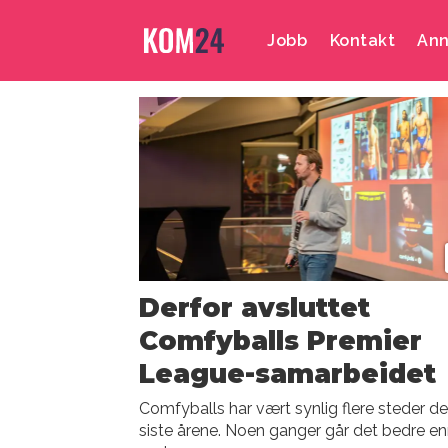
Jobb
Kontakt
Ann
Emne:
sponsor
insight-
konferansen
Derfor avsluttet
Comfyballs Premier
League-samarbeidet
Comfyballs har vært synlig flere steder d
siste årene. Noen ganger går det bedre e