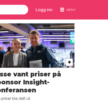
Logg inn
sse vant priser på
onsor Insight-
onferansen
priser ble delt ut.