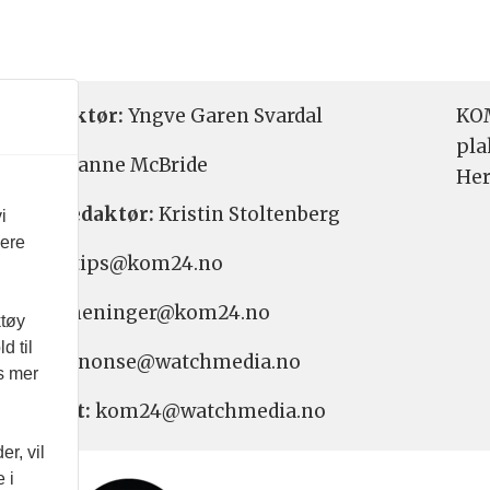
etsredaktør:
Yngve Garen Svardal
KOM
pla
aktør:
Hanne McBride
Her
varlig redaktør:
Kristin Stoltenberg
i
vere
etstips: tips@kom24.no
inger: meninger@kom24.no
ktøy
d til
onse: annonse@watchmedia.no
es mer
nnement:
kom24@watchmedia.no
r, vil
 i