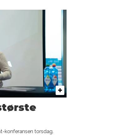
største
ht-konferansen torsdag.