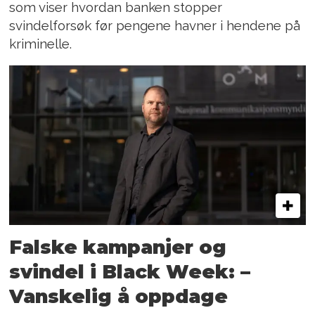
som viser hvordan banken stopper
svindelforsøk før pengene havner i hendene på
kriminelle.
Falske kampanjer og
svindel i Black Week: –
Vanskelig å oppdage