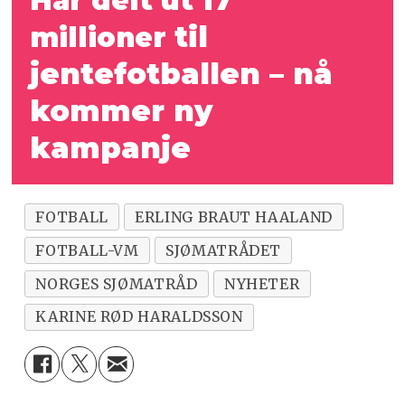
til
millioner
jentefotballen
– nå
kommer ny
kampanje
FOTBALL
ERLING BRAUT HAALAND
FOTBALL-VM
SJØMATRÅDET
NORGES SJØMATRÅD
NYHETER
KARINE RØD HARALDSSON