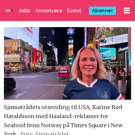
Jobb
Annonsere
Event
Abonner
Sjømatrådets utsending til USA, Karine Rød
Haraldsson med Haaland-reklamer for
Seafood from Norway på Times Square i New
York.
Foto: Sjømatrådet