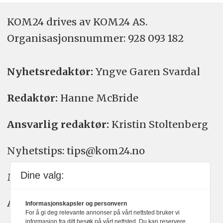
KOM24 drives av KOM24 AS.
Organisasjons­nummer: 928 093 182
Nyhetsredaktør:
Yngve Garen Svardal
Redaktør:
Hanne McBride
Ansvarlig redaktør:
Kristin Stoltenberg
Nyhetstips: tips@kom24.no
Dine valg:
Meninger: meninger@kom24.no
Annonse: annonse@watchmedia.no
Informasjonskapsler og personvern
For å gi deg relevante annonser på vårt nettsted bruker vi
informasjon fra ditt besøk på vårt nettsted. Du kan reservere