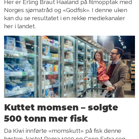
Her er Erling Braut Haaland på filmopptak med
Norges sjømatråd og «Godfisk». I denne uken
kan du se resultatet i en rekke mediekanaler
her i landet.
Kuttet momsen – solgte
500 tonn mer fisk
Da Kiwi innførte «momskutt» på fisk denne
høsten, kastet Rema 1000 og Coop Extra seg