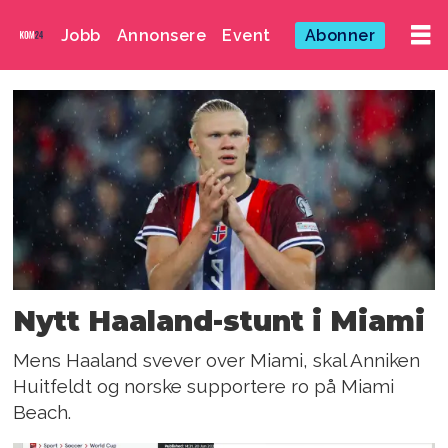
Jobb
Annonsere
Event
Abonner
Emne:
norges
sjømatråd
Nytt Haaland-stunt i Miami
Mens Haaland svever over Miami, skal Anniken
Huitfeldt og norske supportere ro på Miami
Beach.