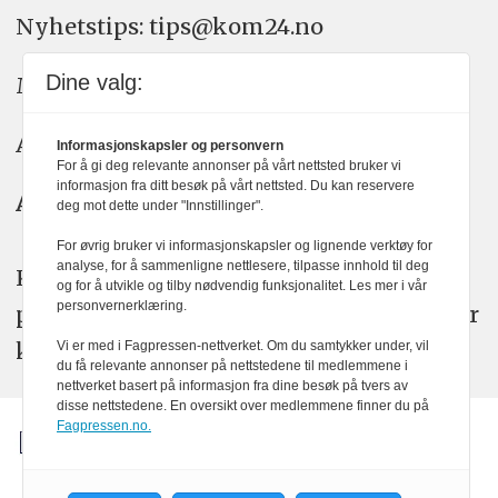
Nyhetstips: tips@kom24.no
Dine valg:
Meninger: meninger@kom24.no
Annonse: annonse@watchmedia.no
Informasjonskapsler og personvern
For å gi deg relevante annonser på vårt nettsted bruker vi
informasjon fra ditt besøk på vårt nettsted. Du kan reservere
Abonnement:
kom24@watchmedia.no
deg mot dette under "Innstillinger".
For øvrig bruker vi informasjonskapsler og lignende verktøy for
analyse, for å sammenligne nettlesere, tilpasse innhold til deg
KOM24 arbeider etter Vær Varsom-
og for å utvikle og tilby nødvendig funksjonalitet. Les mer i vår
personvernerklæring.
plakatens regler for god presseskikk. Her
kan du lese mer om
PFUs
arbeid.
Vi er med i Fagpressen-nettverket. Om du samtykker under, vil
du få relevante annonser på nettstedene til medlemmene i
nettverket basert på informasjon fra dine besøk på tvers av
disse nettstedene. En oversikt over medlemmene finner du på
Fagpressen.no.