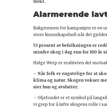
Hekt.
Alarmerende lav
Bakgrunnen for kampanjen er en un
store kunnskapshull når det gjelder
53 prosent av befolkningen er redde
mindre skog i dag enn for 100 år s
Ifølge Werp er realiteten det motsat
– Når folk er engstelige for at sk
klima og natur. Skogen vokser mer 
sier hun og avslutter:
– Oljefondet er et symbol på langsi
vi grep for å løfte skogens rolle i