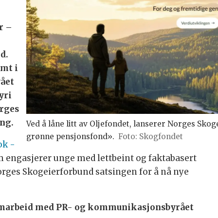
r –
d.
imt i
vået
yri
orges
ing.
Ved å låne litt av Oljefondet, lanserer Norges Sk
grønne pensjonsfond».
Foto: Skogfondet
ok -
 engasjerer unge med lettbeint og faktabasert
rges Skogeierforbund satsingen for å nå nye
 samarbeid med PR- og kommunikasjonsbyrået