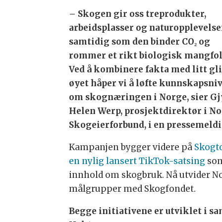
– Skogen gir oss treprodukter,
arbeidsplasser og naturopplevelse
samtidig som den binder CO₂ og
rommer et rikt biologisk mangfol
Ved å kombinere fakta med litt gl
øyet håper vi å løfte kunnskapsni
om skognæringen i Norge, sier Gj
Helen Werp, prosjektdirektør i N
Skogeierforbund, i en pressemeld
Kampanjen bygger videre på
Skogt
en nylig lansert TikTok-satsing
som
innhold om skogbruk. Nå utvider No
målgrupper med Skogfondet.
Begge initiativene er utviklet i