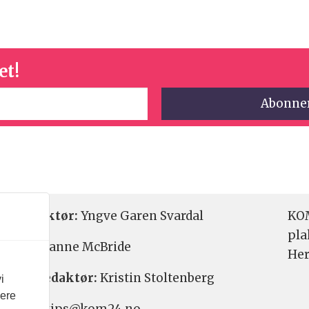
et!
etsredaktør:
Yngve Garen Svardal
KOM
pla
aktør:
Hanne McBride
Her
varlig redaktør:
Kristin Stoltenberg
i
vere