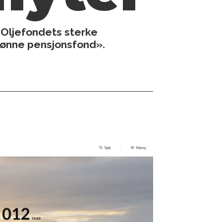
v Oljefondets sterke
rønne pensjonsfond».