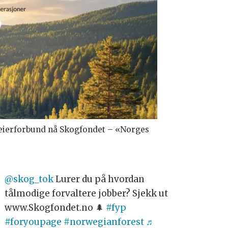
ogeierforbund nå Skogfondet – «Norges
@skog_tok
Lurer du på hvordan
tålmodige forvaltere jobber? Sjekk ut
www.Skogfondet.no 🌲
#fyp
#foryoupage
#norwegianforest
♬