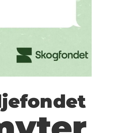
ljefondet
myter