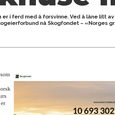
er i ferd med å forsvinne. Ved å låne litt a
kogeierforbund nå Skogfondet – «Norges g
e som
s
norsk
urs
 er