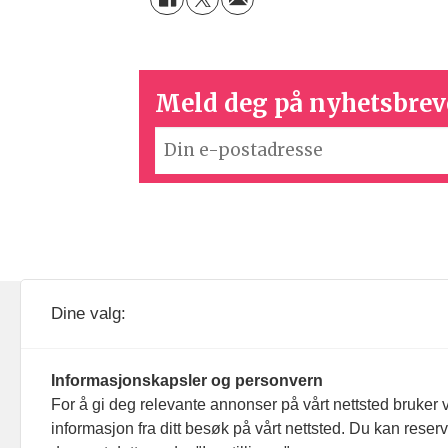
Meld deg på nyhetsbrev
KOM24 drives av KOM24 AS.
Nyh
Dine valg:
Organisasjons­nummer: 928
Red
093 182
Informasjonskapsler og personvern
Ans
For å gi deg relevante annonser på vårt nettsted bruker v
informasjon fra ditt besøk på vårt nettsted. Du kan reser