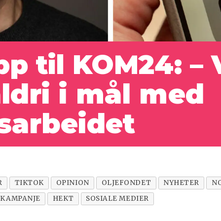
p til KOM24: – 
ldri i mål med
sarbeidet
R
TIKTOK
OPINION
OLJEFONDET
NYHETER
N
KAMPANJE
HEKT
SOSIALE MEDIER