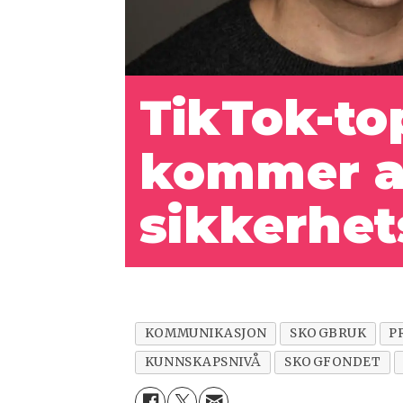
TikTok-top
a
kommer
sikkerhet
KOMMUNIKASJON
SKOGBRUK
P
KUNNSKAPSNIVÅ
SKOGFONDET