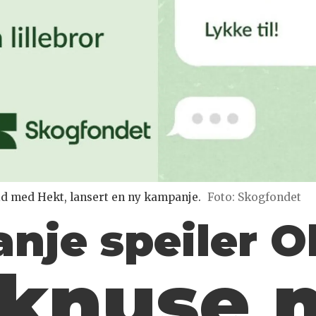
d med Hekt, lansert en ny kampanje.
Foto: Skogfondet
nje speiler O
 knuse 