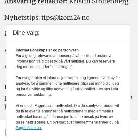
Ansvarlig redaktør:
Kristin Stoltenberg
Nyhetstips: tips@kom24.no
Dine valg:
Meninger: meninger@kom24.no
Annonse: annonse@watchmedia.no
Informasjonskapsler og personvern
For å gi deg relevante annonser på vårt nettsted bruker vi
informasjon fra ditt besøk på vårt nettsted. Du kan reservere
Abonnement:
kom24@watchmedia.no
deg mot dette under "Innstillinger".
For øvrig bruker vi informasjonskapsler og lignende verktøy for
analyse, for å sammenligne nettlesere, tilpasse innhold til deg
KOM24 arbeider etter Vær Varsom-
og for å utvikle og tilby nødvendig funksjonalitet. Les mer i vår
personvernerklæring.
plakatens regler for god presseskikk. Her
kan du lese mer om
PFUs
arbeid.
Vi er med i Fagpressen-nettverket. Om du samtykker under, vil
du få relevante annonser på nettstedene til medlemmene i
nettverket basert på informasjon fra dine besøk på tvers av
disse nettstedene. En oversikt over medlemmene finner du på
Fagpressen.no.