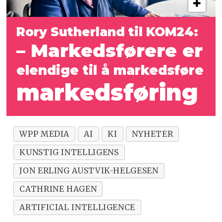
Rory Sutherland til KOM24:
– Markedsførere er
elendige til å markedsføre
markedsføring
WPP MEDIA
AI
KI
NYHETER
KUNSTIG INTELLIGENS
JON ERLING AUSTVIK-HELGESEN
CATHRINE HAGEN
ARTIFICIAL INTELLIGENCE