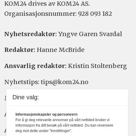
KOM24 drives av KOM24 AS.
Organisasjons­nummer: 928 093 182
Nyhetsredaktør:
Yngve Garen Svardal
Redaktør:
Hanne McBride
Ansvarlig redaktør:
Kristin Stoltenberg
Nyhetstips: tips@kom24.no
Dine valg:
Meninger: meninger@kom24.no
Annonse: annonse@watchmedia.no
Informasjonskapsler og personvern
For å gi deg relevante annonser på vårt nettsted bruker vi
informasjon fra ditt besøk på vårt nettsted. Du kan reservere
Abonnement:
kom24@watchmedia.no
deg mot dette under "Innstillinger".