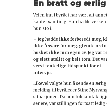
En bratt og ærlig
Veien inn i byrået har vært alt anne
kanter samtidig. Hun hadde verken f
hun sto i.
– Jeg hadde ikke forberedt meg, k
ikke å svare for meg, glemte ord 
husket ikke min egen cv. Jeg var r
og slett utslitt og helt tom. Det va
verst tenkelige tidspunkt for et
intervju.
Likevel valgte hun å sende en ærlig
melding til byråleder Stine Myrvan
situasjonen. Da hun tok kontakt ig
senere, var stillingen fortsatt ledig