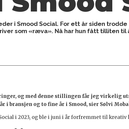
 i Smood 
leder i Smood Social. For ett år siden trod
river som «ræva». Nå har hun fått tilliten ti
ringer, og med denne stillingen får jeg virkelig u
i bransjen og to fine år i Smood, sier Sølvi Mob
al i 2023, og ble i juni i år forfremmet til kreativ 