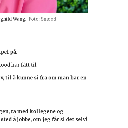
nghild Wang.
Foto: Smood
pel på.
d har fått til.
lv, til å kunne si fra om man har en
lgen, ta med kollegene og
ted å jobbe, om jeg får si det selv!