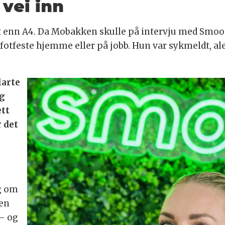
 vei inn
t enn A4. Da Mobakken skulle på intervju med Smood, 
otfeste hjemme eller på jobb. Hun var sykmeldt, ale
larte
og
ett
r det
g om
jen
 – og