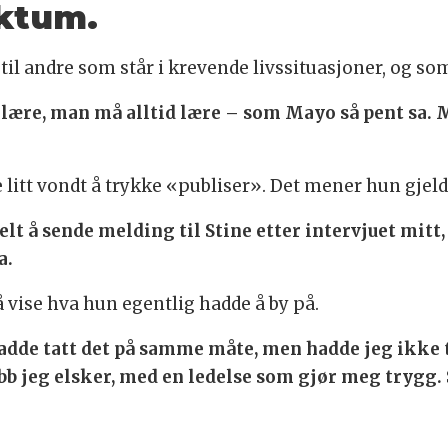
nktum.
l andre som står i krevende livssituasjoner, og som 
 lære, man må alltid lære – som Mayo så pent sa. M
e litt vondt å trykke «publiser». Det mener hun gjelde
 å sende melding til Stine etter intervjuet mitt,
a.
å vise hva hun egentlig hadde å by på.
adde tatt det på samme måte, men hadde jeg ikke t
jobb jeg elsker, med en ledelse som gjør meg trygg. 