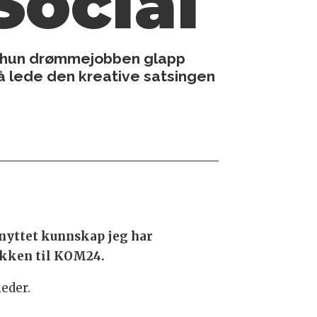
Social
de hun drømmejobben glapp
l å lede den kreative satsingen
tnyttet kunnskap jeg har
akken til KOM24.
leder.