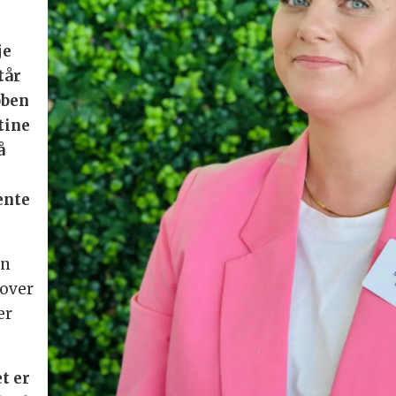
je
tår
bben
tine
å
jente
un
 over
er
et er