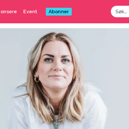
onsere
Event
Abonner
Søk