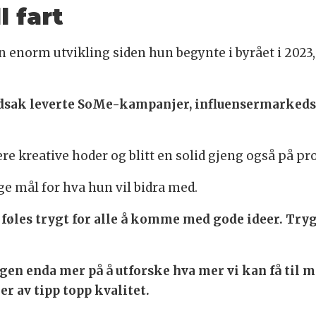
l fart
norm utvikling siden hun begynte i byrået i 2023,
vedsak leverte SoMe-kampanjer, influensermarkeds
lere kreative hoder og blitt en solid gjeng også på p
ge mål for hva hun vil bidra med.
t føles trygt for alle å komme med gode ideer. Tryg
ngen enda mer på å utforske hva mer vi kan få til m
 er av tipp topp kvalitet.