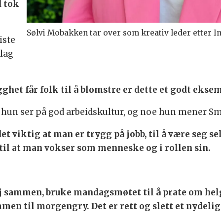
d tok
Sølvi Mobakken tar over som kreativ leder etter I
iste
nlag
ghet får folk til å blomstre er dette et godt eksem
hun ser på god arbeidskultur, og noe hun mener Smoo
et viktig at man er trygg på jobb, til å være seg se
g til at man vokser som menneske og i rollen sin.
unsj sammen, bruke mandagsmøtet til å prate om he
en til morgengry. Det er rett og slett et nydelig s