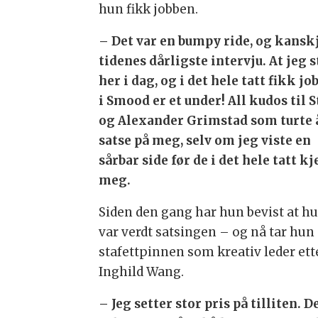
hun fikk jobben.
– Det var en bumpy ride, og kansk
tidenes dårligste intervju. At jeg s
her i dag, og i det hele tatt fikk jo
i Smood er et under! All kudos til S
og Alexander Grimstad som turte 
satse på meg, selv om jeg viste en
sårbar side før de i det hele tatt k
meg.
Siden den gang har hun bevist at h
var verdt satsingen – og nå tar hun
stafettpinnen som kreativ leder ett
Inghild Wang.
– Jeg setter stor pris på tilliten. D