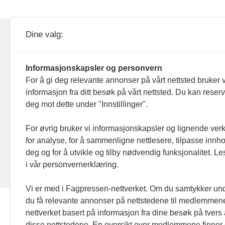
KOM24 drives av KOM24 AS.
Nyh
Dine valg:
Organisasjons­nummer: 928
Red
093 182
Informasjonskapsler og personvern
Ans
For å gi deg relevante annonser på vårt nettsted bruker v
informasjon fra ditt besøk på vårt nettsted. Du kan reser
Nyh
deg mot dette under "Innstillinger".
Men
For øvrig bruker vi informasjonskapsler og lignende ver
for analyse, for å sammenligne nettlesere, tilpasse innhol
Ann
deg og for å utvikle og tilby nødvendig funksjonalitet. L
i vår personvernerklæring.
Abo
Vi er med i Fagpressen-nettverket. Om du samtykker unde
du få relevante annonser på nettstedene til medlemmene
nettverket basert på informasjon fra dine besøk på tvers
disse nettstedene. En oversikt over medlemmene finner