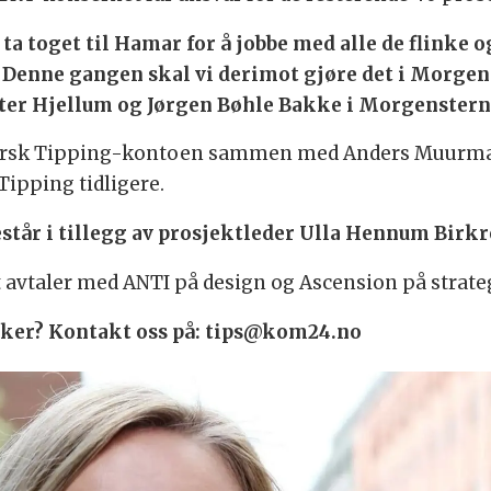
n ta toget til Hamar for å jobbe med alle de flinke
Denne gangen skal vi derimot gjøre det i Morgenst
 Ester Hjellum og Jørgen Bøhle Bakke i Morgenster
 Norsk Tipping-kontoen sammen med Anders Muurma
Tipping tidligere.
tår i tillegg av prosjektleder Ulla Hennum Birk
 avtaler med ANTI på design og Ascension på strat
 saker? Kontakt oss på: tips@kom24.no