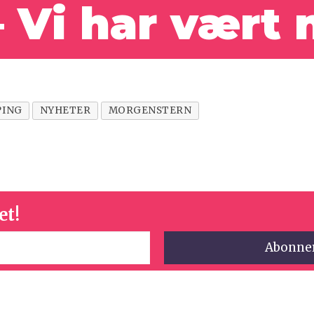
 – Vi har vært
PING
NYHETER
MORGENSTERN
et!