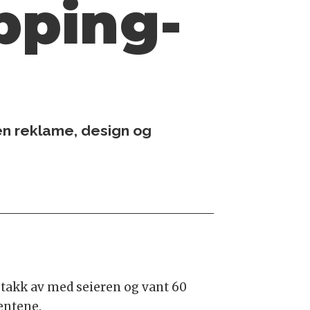
pping-
en reklame, design og
takk av med seieren og vant 60
entene.