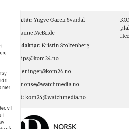
etsredaktør:
Yngve Garen Svardal
KOM
pla
aktør:
Hanne McBride
Her
varlig redaktør:
Kristin Stoltenberg
i
vere
etstips: tips@kom24.no
inger: meninger@kom24.no
ktøy
d til
onse: annonse@watchmedia.no
es mer
nnement:
kom24@watchmedia.no
r, vil
 i
 av
 du på