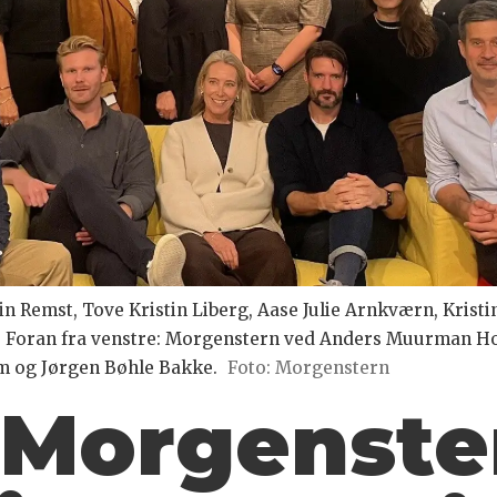
in Remst, Tove Kristin Liberg, Aase Julie Arnkværn, Kristi
n. Foran fra venstre: Morgenstern ved Anders Muurman H
um og Jørgen Bøhle Bakke.
Foto: Morgenstern
 Morgenste