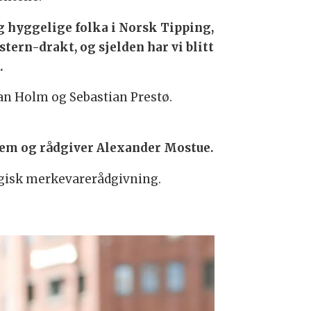
 og hyggelige folka i Norsk Tipping,
ern-drakt, og sjelden har vi blitt
n.
n Holm og Sebastian Prestø.
rem og rådgiver Alexander Mostue.
egisk merkevarerådgivning.