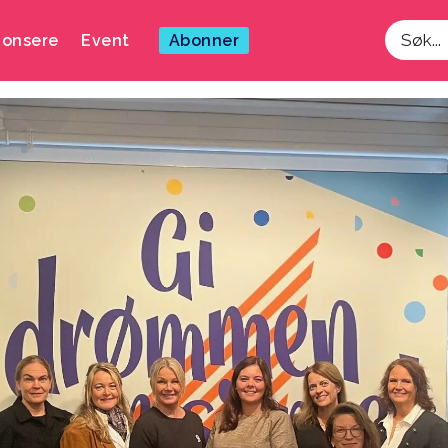
onsere
Event
Abonner
Søk