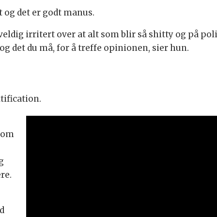
t og det er godt manus.
veldig irritert over at alt som blir så shitty og på pol
 og det du må, for å treffe opinionen, sier hun.
ification.
t om
g
re.
d