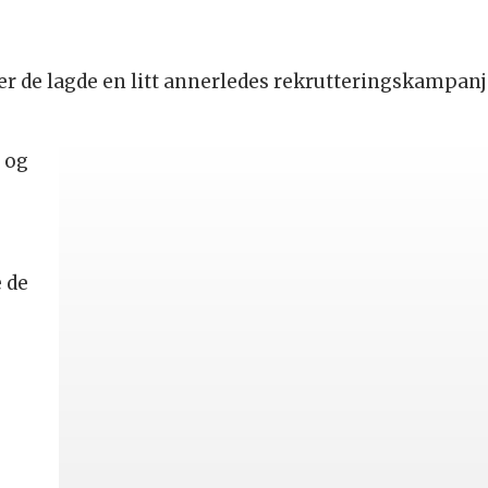
der de lagde en litt annerledes rekrutteringskampan
, og
e de