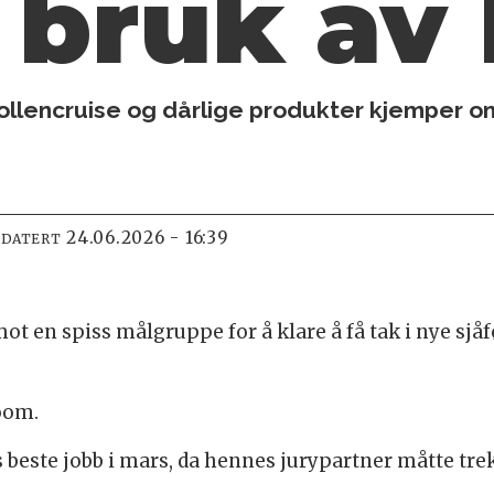
 bruk av 
pollencruise og dårlige produkter kjemper o
24.06.2026 - 16:39
PDATERT
ot en spiss målgruppe for å klare å få tak i nye sjå
loom.
beste jobb i mars, da hennes jurypartner måtte tr