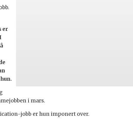
obb.
 er
I
nå
de
an
 hun.
og
amejobben i mars.
ication-jobb er hun imponert over.