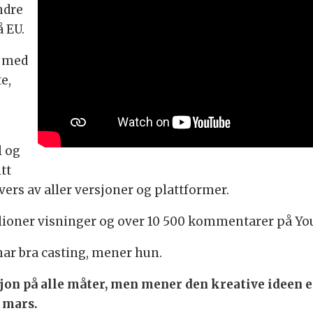
ndre
å EU.
m med
e,
l og
tt
vers av aller versjoner og plattformer.
illioner visninger og over 10 500 kommentarer på Yo
ar bra casting, mener hun.
jon på alle måter, men mener den kreative ideen e
 mars.