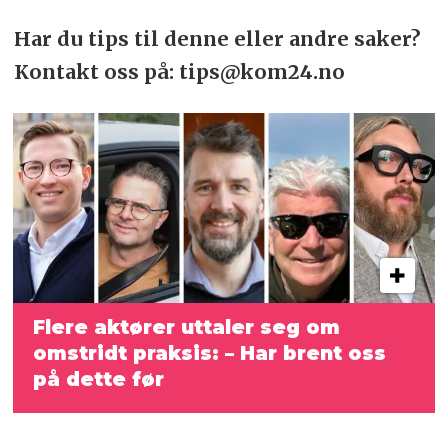
Har du tips til denne eller andre saker?
Kontakt oss på: tips@kom24.no
Flere aktører uttaler seg om
omstridt
praksis: – Har brent oss
på dette før