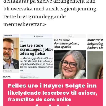
deltakarar på skeive arrangement kan
bli overvaka med ansiktsgjenkjenning.
Dette bryt grunnleggande
menneskerettar.»
Felles uro i Høyre: Solgte inn
likelydende leserbrev til aviser,
framstilte de som unike