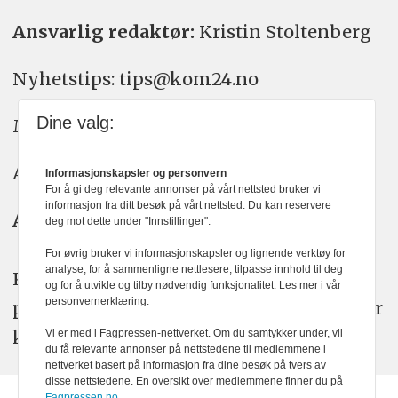
Ansvarlig redaktør:
Kristin Stoltenberg
Nyhetstips: tips@kom24.no
Dine valg:
Meninger: meninger@kom24.no
Annonse: annonse@watchmedia.no
Informasjonskapsler og personvern
For å gi deg relevante annonser på vårt nettsted bruker vi
informasjon fra ditt besøk på vårt nettsted. Du kan reservere
Abonnement:
kom24@watchmedia.no
deg mot dette under "Innstillinger".
For øvrig bruker vi informasjonskapsler og lignende verktøy for
analyse, for å sammenligne nettlesere, tilpasse innhold til deg
KOM24 arbeider etter Vær Varsom-
og for å utvikle og tilby nødvendig funksjonalitet. Les mer i vår
personvernerklæring.
plakatens regler for god presseskikk. Her
kan du lese mer om
PFUs
arbeid.
Vi er med i Fagpressen-nettverket. Om du samtykker under, vil
du få relevante annonser på nettstedene til medlemmene i
nettverket basert på informasjon fra dine besøk på tvers av
disse nettstedene. En oversikt over medlemmene finner du på
Fagpressen.no.