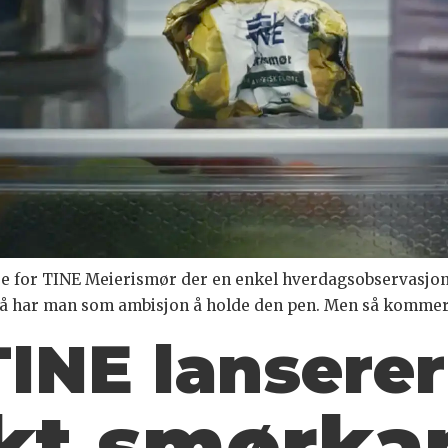
e for TINE Meierismør der en enkel hverdagsobservasjon 
å har man som ambisjon å holde den pen. Men så komme
INE lanserer
kt smørka