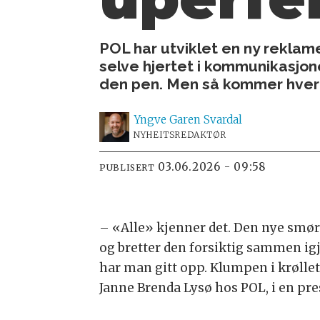
POL har utviklet en ny rekla
selve hjertet i kommunikasjo
den pen. Men så kommer hve
Yngve
Garen Svardal
NYHEITSREDAKTØR
03.06.2026 - 09:58
PUBLISERT
– «Alle» kjenner det. Den nye smørp
og bretter den forsiktig sammen igj
har man gitt opp. Klumpen i krøllet 
Janne Brenda Lysø hos POL, i en pr