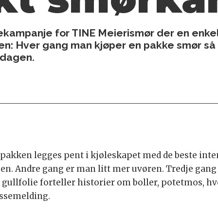
mekampanje for TINE Meierismør der en enke
nen: Hver gang man kjøper en pakke smør så
rdagen.
akken legges pent i kjøleskapet med de beste intens
en. Andre gang er man litt mer uvøren. Tredje gang 
gullfolie forteller historier om boller, potetmos, h
essemelding.