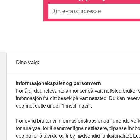
KOM24 drives av KOM24 AS.
Nyh
Dine valg:
Organisasjons­nummer: 928
Red
093 182
Informasjonskapsler og personvern
Ans
For å gi deg relevante annonser på vårt nettsted bruker v
informasjon fra ditt besøk på vårt nettsted. Du kan reser
Nyh
deg mot dette under "Innstillinger".
Men
For øvrig bruker vi informasjonskapsler og lignende ver
for analyse, for å sammenligne nettlesere, tilpasse innhol
Ann
deg og for å utvikle og tilby nødvendig funksjonalitet. L