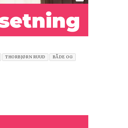
setning
THORBJØRN RUUD
BÅDE OG