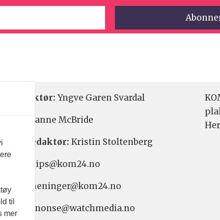
etsredaktør:
Yngve Garen Svardal
KOM
pla
aktør:
Hanne McBride
Her
varlig redaktør:
Kristin Stoltenberg
i
vere
etstips: tips@kom24.no
inger: meninger@kom24.no
ktøy
d til
onse: annonse@watchmedia.no
es mer