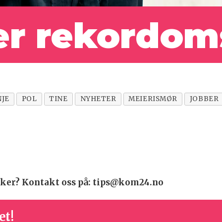
er
rekordom
JE
POL
TINE
NYHETER
MEIERISMØR
JOBBER
 saker? Kontakt oss på: tips@kom24.no
et!