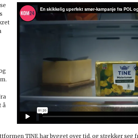
ise
s
kret
n
 og
om.
fra
t å
formen TINE har bygget over tid, og strekker seg f