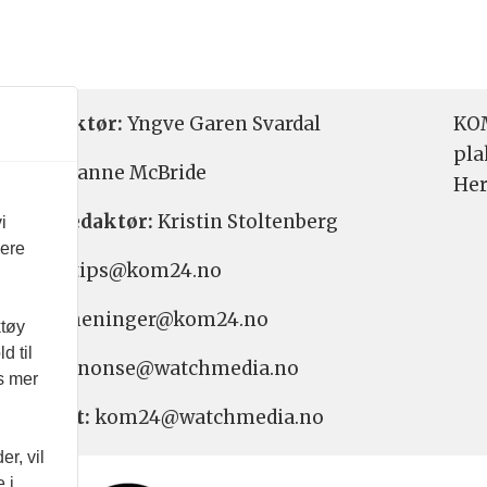
etsredaktør:
Yngve Garen Svardal
KOM
pla
aktør:
Hanne McBride
Her
varlig redaktør:
Kristin Stoltenberg
i
vere
etstips: tips@kom24.no
inger: meninger@kom24.no
ktøy
d til
onse: annonse@watchmedia.no
es mer
nnement:
kom24@watchmedia.no
r, vil
 i