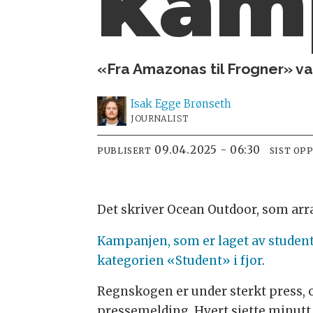
kamp
«Fra Amazonas til Frogner» va
Isak
Egge Brønseth
JOURNALIST
09.04.2025 - 06:30
PUBLISERT
SIST OP
Det skriver Ocean Outdoor, som arr
Kampanjen, som er laget av studen
kategorien «Student» i fjor
.
Regnskogen er under sterkt press, og
pressemelding. Hvert sjette minutt