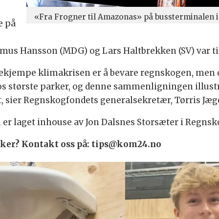
«Fra Frogner til Amazonas» på bussterminalen i
e på
us Hansson (MDG) og Lars Haltbrekken (SV) var til
å bekjempe klimakrisen er å bevare regnskogen, men 
s største parker, og denne sammenligningen illustre
t, sier Regnskogfondets generalsekretær, Tørris Jæg
 er laget inhouse av Jon Dalsnes Storsæter i Regnsk
 saker? Kontakt oss på: tips@kom24.no