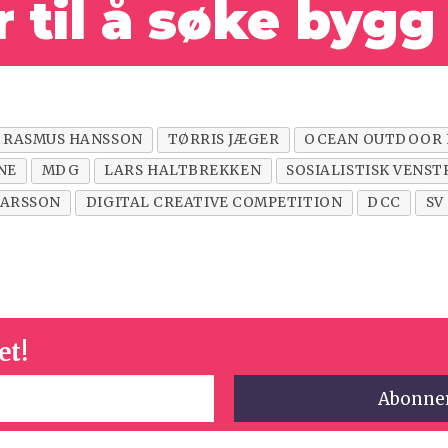
r
til
å
søke bygg
RASMUS HANSSON
TØRRIS JÆGER
OCEAN OUTDOOR
NE
MDG
LARS HALTBREKKEN
SOSIALISTISK VENST
NARSSON
DIGITAL CREATIVE COMPETITION
DCC
SV
et!