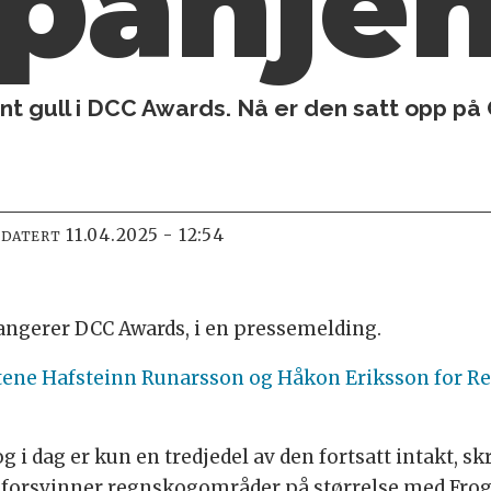
anjen 
nt gull i DCC Awards. Nå er den satt opp på
11.04.2025 - 12:54
PDATERT
angerer DCC Awards, i en pressemelding.
tene Hafsteinn Runarsson og Håkon Eriksson for Reg
 i dag er kun en tredjedel av den fortsatt intakt, s
 forsvinner regnskogområder på størrelse med Frog