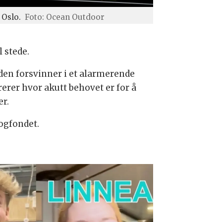
 Oslo.
Foto: Ocean Outdoor
 stede.
den forsvinner i et alarmerende
rer hvor akutt behovet er for å
er.
ogfondet.