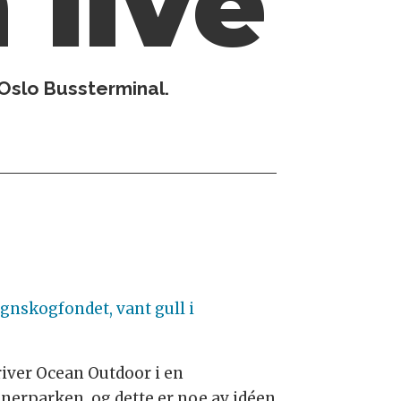
live
 Oslo Bussterminal.
nskogfondet, vant gull i
kriver Ocean Outdoor i en
nerparken, og dette er noe av idéen