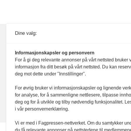
KOM24 drives av KOM24 AS.
Nyh
Dine valg:
Organisasjons­nummer: 928
Red
093 182
Informasjonskapsler og personvern
Ans
For å gi deg relevante annonser på vårt nettsted bruker v
informasjon fra ditt besøk på vårt nettsted. Du kan reser
Nyh
deg mot dette under "Innstillinger".
Men
For øvrig bruker vi informasjonskapsler og lignende ver
for analyse, for å sammenligne nettlesere, tilpasse innhol
Ann
deg og for å utvikle og tilby nødvendig funksjonalitet. L
i vår personvernerklæring.
Abo
Vi er med i Fagpressen-nettverket. Om du samtykker unde
du få relevante annonser på nettstedene til medlemmene