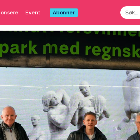
onsere
Event
Abonner
Søk