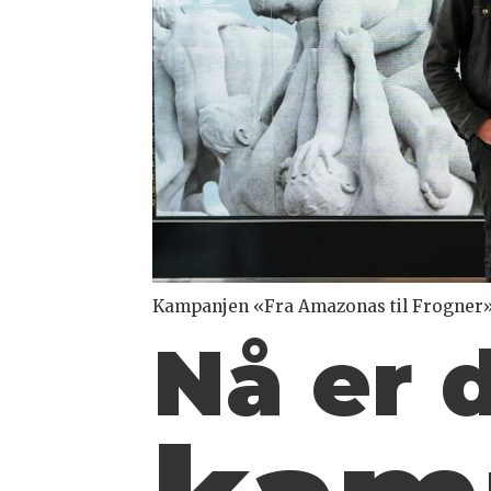
Kampanjen «Fra Amazonas til Frogner» 
Nå er 