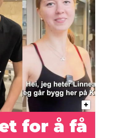
det
for
å
få