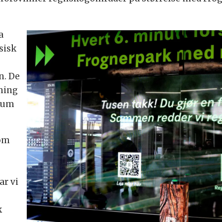
a
sisk
n. De
rming
ikum
som
ar vi
k