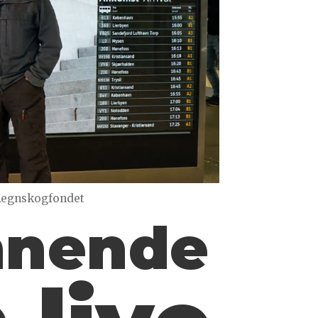
Regnskogfondet
innende