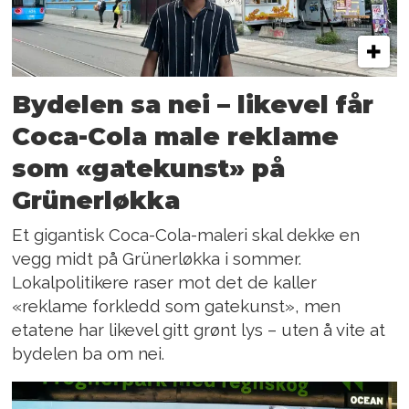
Bydelen sa nei – likevel får
Coca-Cola male reklame
som «gatekunst» på
Grünerløkka
Et gigantisk Coca-Cola-maleri skal dekke en
vegg midt på Grünerløkka i sommer.
Lokalpolitikere raser mot det de kaller
«reklame forkledd som gatekunst», men
etatene har likevel gitt grønt lys – uten å vite at
bydelen ba om nei.