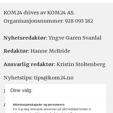
KOM24 drives av KOM24 AS.
Organisasjons­nummer: 928 093 182
Nyhetsredaktør:
Yngve Garen Svardal
Redaktør:
Hanne McBride
Ansvarlig redaktør:
Kristin Stoltenberg
Nyhetstips: tips@kom24.no
Dine valg:
Meninger: meninger@kom24.no
Annonse: annonse@watchmedia.no
Informasjonskapsler og personvern
For å gi deg relevante annonser på vårt nettsted bruker vi