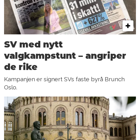
SV med nytt
valgkampstunt – angriper
de rike
Kampanjen er signert SVs faste byrå Brunch
Oslo.