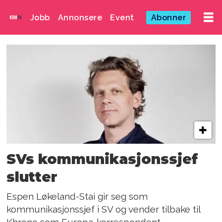
Jobb
Annonsere
Event
Abonner
Emne:
sosialistisk
venstreparti
SVs kommunikasjonssjef
slutter
Espen Løkeland-Stai gir seg som
kommunikasjonssjef i SV og vender tilbake til