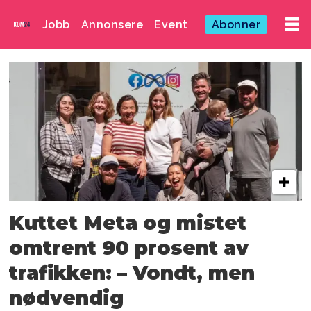
Jobb
Annonsere
Event
Abonner
Emne:
hudd
Kuttet Meta og mistet
omtrent 90 prosent av
trafikken: – Vondt, men
nødvendig