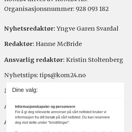
Organisasjons­nummer: 928 093 182
Nyhetsredaktør:
Yngve Garen Svardal
Redaktør:
Hanne McBride
Ansvarlig redaktør:
Kristin Stoltenberg
Nyhetstips: tips@kom24.no
Dine valg:
Meninger: meninger@kom24.no
Annonse: annonse@watchmedia.no
Informasjonskapsler og personvern
For å gi deg relevante annonser på vårt nettsted bruker vi
informasjon fra ditt besøk på vårt nettsted. Du kan reservere
Abonnement:
kom24@watchmedia.no
deg mot dette under "Innstillinger".