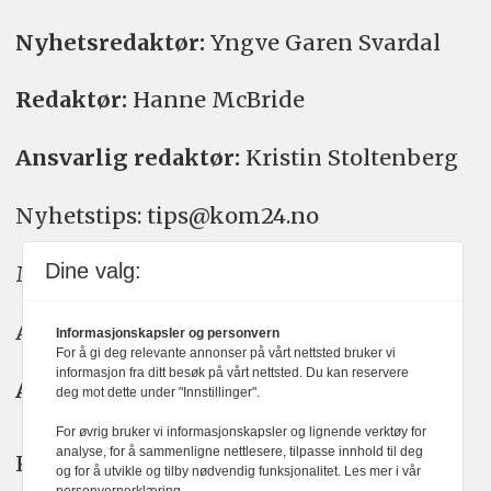
Nyhetsredaktør:
Yngve Garen Svardal
Redaktør:
Hanne McBride
Ansvarlig redaktør:
Kristin Stoltenberg
Nyhetstips: tips@kom24.no
Dine valg:
Meninger: meninger@kom24.no
Annonse: annonse@watchmedia.no
Informasjonskapsler og personvern
For å gi deg relevante annonser på vårt nettsted bruker vi
informasjon fra ditt besøk på vårt nettsted. Du kan reservere
Abonnement:
kom24@watchmedia.no
deg mot dette under "Innstillinger".
For øvrig bruker vi informasjonskapsler og lignende verktøy for
analyse, for å sammenligne nettlesere, tilpasse innhold til deg
KOM24 arbeider etter Vær Varsom-
og for å utvikle og tilby nødvendig funksjonalitet. Les mer i vår