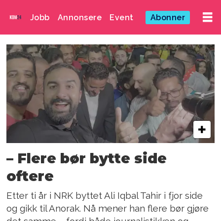
Jobb
Annonsere
Event
Abonner
Emne:
kom24
– Flere bør bytte side
oftere
Etter ti år i NRK byttet Ali Iqbal Tahir i fjor side
og gikk til Anorak. Nå mener han flere bør gjøre