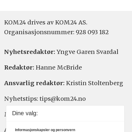
KOM24 drives av KOM24 AS.
Organisasjons­nummer: 928 093 182
Nyhetsredaktør:
Yngve Garen Svardal
Redaktør:
Hanne McBride
Ansvarlig redaktør:
Kristin Stoltenberg
Nyhetstips: tips@kom24.no
Dine valg:
Meninger: meninger@kom24.no
Annonse: annonse@watchmedia.no
Informasjonskapsler og personvern