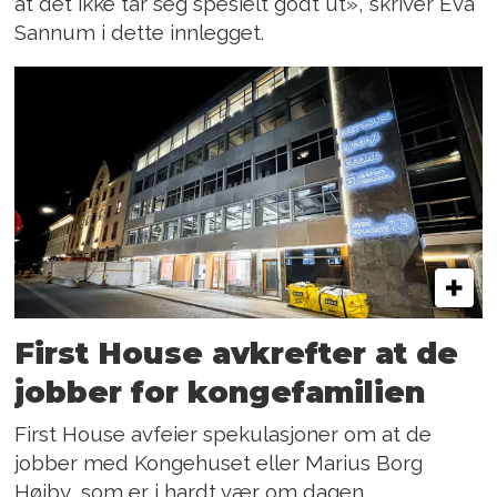
at det ikke tar seg spesielt godt ut», skriver Eva
Sannum i dette innlegget.
First House avkrefter at de
jobber for kongefamilien
First House avfeier spekulasjoner om at de
jobber med Kongehuset eller Marius Borg
Høiby, som er i hardt vær om dagen.