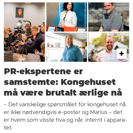
PR-ekspertene er
samstemte: Kongehuset
må være brutalt ærlige nå
– Det van­ske­li­ge spørs­må­let for kon­ge­hu­set nå
er ikke nød­ven­dig­vis e-pos­ter og Ma­ri­us – det
er hvem som viss­te hva og når, in­ternt i ap­pa­ra­
tet.