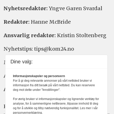
Nyhetsredaktør:
Yngve Garen Svardal
Redaktør:
Hanne McBride
Ansvarlig redaktør:
Kristin Stoltenberg
Nyhetstips: tips@kom24.no
Dine valg:
Meninger: meninger@kom24.no
Annonse: annonse@watchmedia.no
Informasjonskapsler og personvern
For å gi deg relevante annonser på vårt nettsted bruker vi
informasjon fra ditt besøk på vårt nettsted. Du kan reservere
Abonnement:
kom24@watchmedia.no
deg mot dette under "Innstillinger".
For øvrig bruker vi informasjonskapsler og lignende verktøy for
analyse, for å sammenligne nettlesere, tilpasse innhold til deg
KOM24 arbeider etter Vær Varsom-
og for å utvikle og tilby nødvendig funksjonalitet. Les mer i vår
personvernerklæring.