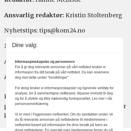
Ansvarlig redaktør:
Kristin Stoltenberg
Nyhetstips: tips@kom24.no
Dine valg:
Meninger: meninger@kom24.no
Annonse: annonse@watchmedia.no
Informasjonskapsler og personvern
For å gi deg relevante annonser på vårt nettsted bruker vi
informasjon fra ditt besøk på vårt nettsted. Du kan reservere
Abonnement:
kom24@watchmedia.no
deg mot dette under "Innstillinger".
For øvrig bruker vi informasjonskapsler og lignende verktøy for
analyse, for å sammenligne nettlesere, tilpasse innhold til deg
KOM24 arbeider etter Vær Varsom-
og for å utvikle og tilby nødvendig funksjonalitet. Les mer i vår
personvernerklæring.
plakatens regler for god presseskikk. Her
kan du lese mer om
PFUs
arbeid.
Vi er med i Fagpressen-nettverket. Om du samtykker under, vil
du få relevante annonser på nettstedene til medlemmene i
nettverket basert på informasjon fra dine besøk på tvers av
disse nettstedene. En oversikt over medlemmene finner du på