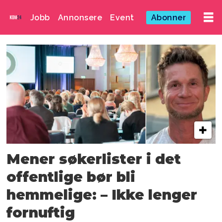
Jobb
Annonsere
Event
Abonner
Emne:
norsk
presseforbund
Mener søkerlister i det
offentlige bør bli
hemmelige: – Ikke lenger
fornuftig