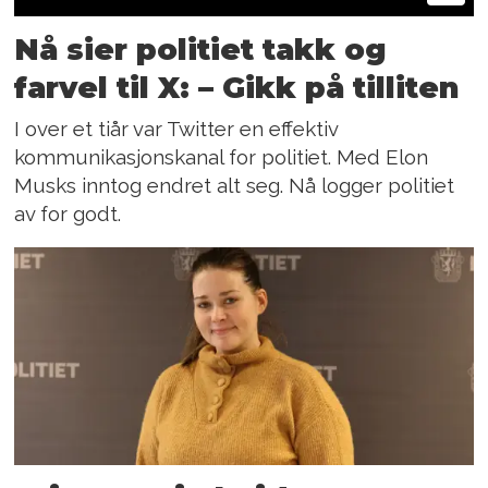
Nå sier politiet takk og
farvel til X: – Gikk på tilliten
I over et tiår var Twitter en effektiv
kommunikasjonskanal for politiet. Med Elon
Musks inntog endret alt seg. Nå logger politiet
av for godt.