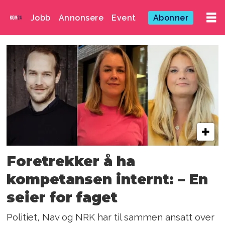
Jobb
Annonsere
Event
Abonner
Emne:
politiet
Foretrekker å ha
kompetansen internt: – En
seier for faget
Politiet, Nav og NRK har til sammen ansatt over