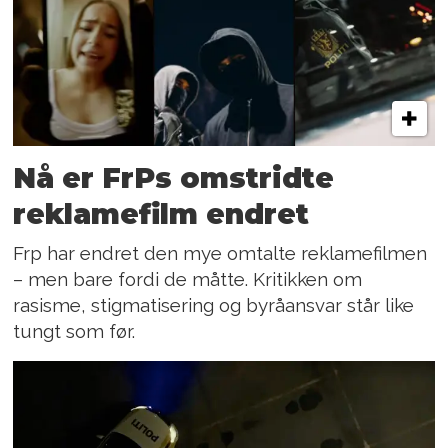
Nå er FrPs omstridte
reklamefilm endret
Frp har endret den mye omtalte reklamefilmen
– men bare fordi de måtte. Kritikken om
rasisme, stigmatisering og byråansvar står like
tungt som før.