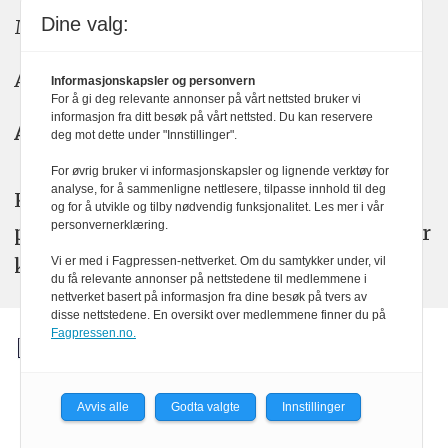
Dine valg:
Meninger: meninger@kom24.no
Annonse: annonse@watchmedia.no
Informasjonskapsler og personvern
For å gi deg relevante annonser på vårt nettsted bruker vi
informasjon fra ditt besøk på vårt nettsted. Du kan reservere
Abonnement:
kom24@watchmedia.no
deg mot dette under "Innstillinger".
For øvrig bruker vi informasjonskapsler og lignende verktøy for
analyse, for å sammenligne nettlesere, tilpasse innhold til deg
KOM24 arbeider etter Vær Varsom-
og for å utvikle og tilby nødvendig funksjonalitet. Les mer i vår
personvernerklæring.
plakatens regler for god presseskikk. Her
kan du lese mer om
PFUs
arbeid.
Vi er med i Fagpressen-nettverket. Om du samtykker under, vil
du få relevante annonser på nettstedene til medlemmene i
nettverket basert på informasjon fra dine besøk på tvers av
disse nettstedene. En oversikt over medlemmene finner du på
Fagpressen.no.
Avvis alle
Godta valgte
Innstillinger
Powered by Labrador CMS