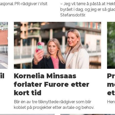
sjonal PR-rådgiver i Visit
– Jeg vil tørre å påstå at H
byrået i dag, og jeg er så gla
Stefansdottir.
il
Kornelia Minsaas
Pr
forlater Furore etter
me
kort tid
et
Blir én av tre tilknyttede rådgiver som blir
Hent
koblet på prosjekter etter avtale og behov.