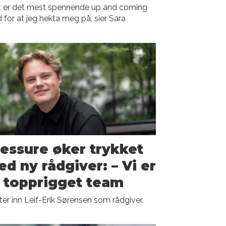
ekt er det mest spennende up and coming
d for at jeg hekta meg på, sier Sara
essure øker trykket
d ny rådgiver: – Vi er
 topprigget team
er inn Leif-Erik Sørensen som rådgiver.