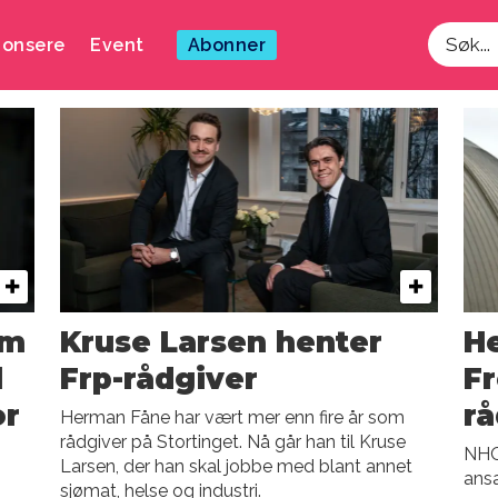
onsere
Event
Abonner
Søk
om
Kruse Larsen henter
He
l
Frp-rådgiver
Fr
or
rå
Herman Fåne har vært mer enn fire år som
rådgiver på Stortinget. Nå går han til Kruse
NHO
Larsen, der han skal jobbe med blant annet
ansa
sjømat, helse og industri.