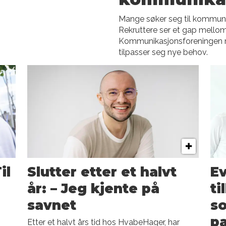
Mange søker seg til kommunik
Rekruttere ser et gap mellom
Kommunikasjonsforeningen m
tilpasser seg nye behov.
il
Slutter etter et halvt
Ev
år: – Jeg kjente på
ti
savnet
so
pa
Etter et halvt års tid hos HvabeHager, har