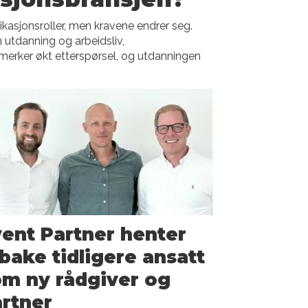
asjonsroller, men kravene endrer seg.
 utdanning og arbeidsliv,
erker økt etterspørsel, og utdanningen
ent Partner henter
lbake tidligere ansatt
m ny rådgiver og
rtner