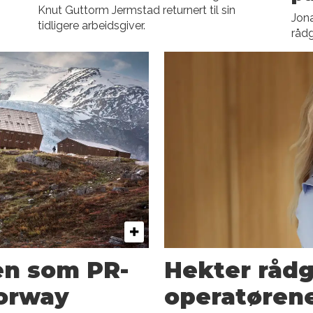
Knut Guttorm Jermstad returnert til sin
Jona
tidligere arbeidsgiver.
rådg
ben som PR-
Hekter rådg
Norway
operatøren