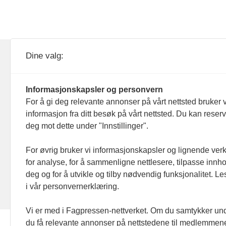
KOM24 drives av KOM24 AS.
Nyh
Dine valg:
Organisasjons­nummer: 928
Red
093 182
Informasjonskapsler og personvern
Ans
For å gi deg relevante annonser på vårt nettsted bruker v
informasjon fra ditt besøk på vårt nettsted. Du kan reser
Nyh
deg mot dette under "Innstillinger".
Men
For øvrig bruker vi informasjonskapsler og lignende ver
for analyse, for å sammenligne nettlesere, tilpasse innhol
Ann
deg og for å utvikle og tilby nødvendig funksjonalitet. L
i vår personvernerklæring.
Abo
Vi er med i Fagpressen-nettverket. Om du samtykker unde
du få relevante annonser på nettstedene til medlemmene