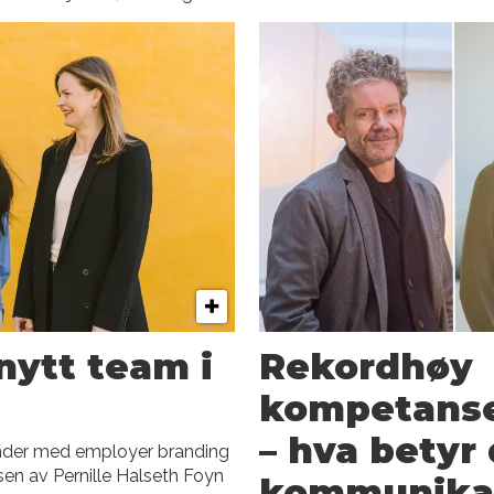
nytt team i
Rekordhøy
kompetanse
– hva betyr 
under med employer branding
n av Pernille Halseth Foyn
kommunikas