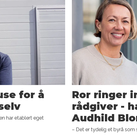
use for å
Ror ringer 
selv
rådgiver - h
Audhild Bl
en har etablert eget
– Det er tydelig et byrå som 