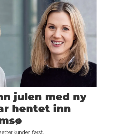
inn julen med ny
ar hentet inn
omsø
setter kunden først.