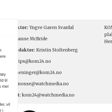
etsredaktør:
Yngve Garen Svardal
KOM
pla
aktør:
Hanne McBride
Her
varlig redaktør:
Kristin Stoltenberg
i
vere
etstips: tips@kom24.no
inger: meninger@kom24.no
ktøy
d til
onse: annonse@watchmedia.no
es mer
nnement:
kom24@watchmedia.no
r, vil
 i