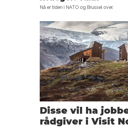
Nå er tiden i NATO og Brussel over.
Disse vil ha job
rådgiver i Visit 