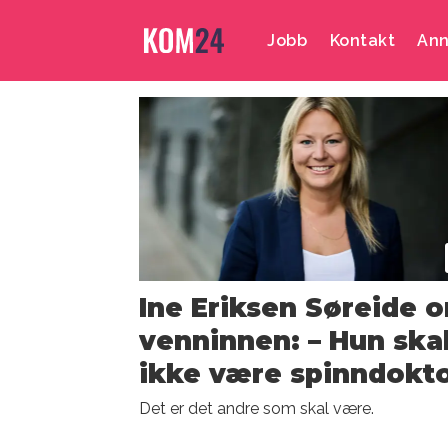
Jobb
Kontakt
Ann
Emne:
rådgiver
Ine Eriksen Søreide 
venninnen: – Hun ska
ikke være spinndokt
Det er det andre som skal være.