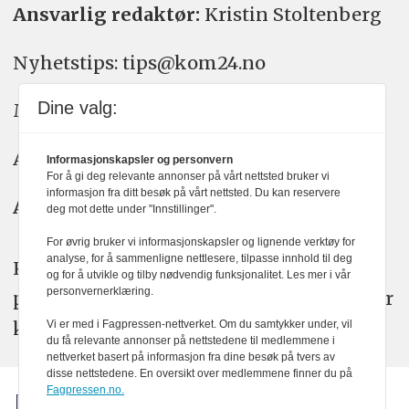
Ansvarlig redaktør:
Kristin Stoltenberg
Nyhetstips: tips@kom24.no
Dine valg:
Meninger: meninger@kom24.no
Annonse: annonse@watchmedia.no
Informasjonskapsler og personvern
For å gi deg relevante annonser på vårt nettsted bruker vi
informasjon fra ditt besøk på vårt nettsted. Du kan reservere
Abonnement:
kom24@watchmedia.no
deg mot dette under "Innstillinger".
For øvrig bruker vi informasjonskapsler og lignende verktøy for
analyse, for å sammenligne nettlesere, tilpasse innhold til deg
KOM24 arbeider etter Vær Varsom-
og for å utvikle og tilby nødvendig funksjonalitet. Les mer i vår
personvernerklæring.
plakatens regler for god presseskikk. Her
kan du lese mer om
PFUs
arbeid.
Vi er med i Fagpressen-nettverket. Om du samtykker under, vil
du få relevante annonser på nettstedene til medlemmene i
nettverket basert på informasjon fra dine besøk på tvers av
disse nettstedene. En oversikt over medlemmene finner du på
Fagpressen.no.