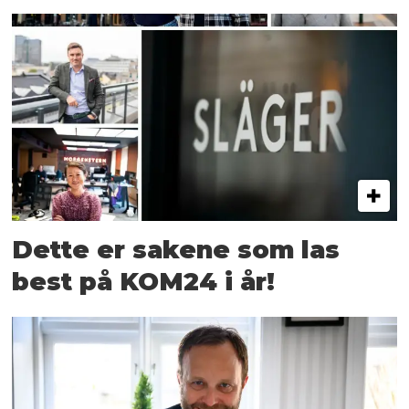
Dette er sakene som las
best på KOM24 i år!