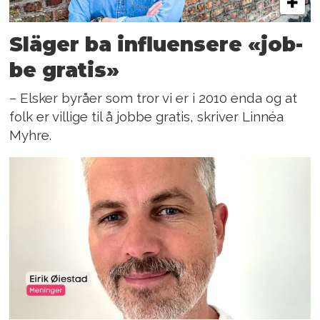
Släger ba in­flu­en­se­re «job­
be gra­tis»
– Els­ker by­rå­er som tror vi er i 2010 enda og at
folk er vil­li­ge til å job­be gra­tis, skriver Linnéa
Myhre.