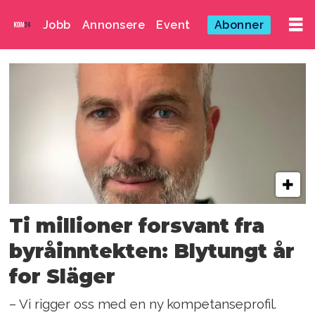
Jobb
Annonsere
Event
Abonner
Emne:
släger
Ti millioner forsvant fra
byråinntekten: Blytungt år
for Släger
– Vi rigger oss med en ny kompetanseprofil.