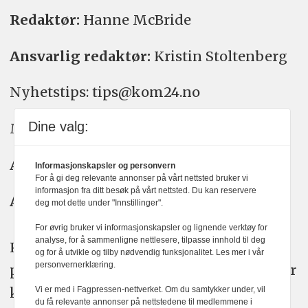
Redaktør:
Hanne McBride
Ansvarlig redaktør:
Kristin Stoltenberg
Nyhetstips: tips@kom24.no
Dine valg:
Meninger: meninger@kom24.no
Annonse: annonse@watchmedia.no
Informasjonskapsler og personvern
For å gi deg relevante annonser på vårt nettsted bruker vi
informasjon fra ditt besøk på vårt nettsted. Du kan reservere
Abonnement:
kom24@watchmedia.no
deg mot dette under "Innstillinger".
For øvrig bruker vi informasjonskapsler og lignende verktøy for
analyse, for å sammenligne nettlesere, tilpasse innhold til deg
KOM24 arbeider etter Vær Varsom-
og for å utvikle og tilby nødvendig funksjonalitet. Les mer i vår
personvernerklæring.
plakatens regler for god presseskikk. Her
kan du lese mer om
PFUs
arbeid.
Vi er med i Fagpressen-nettverket. Om du samtykker under, vil
du få relevante annonser på nettstedene til medlemmene i