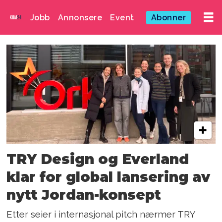
Jobb
Annonsere
Event
Abonner
Emne:
try
design
TRY Design og Everland
klar for global lansering av
nytt Jordan-konsept
Etter seier i internasjonal pitch nærmer TRY