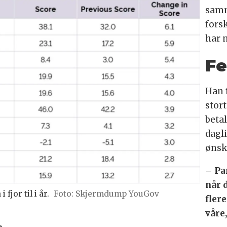
samm
forsk
har 
Fe
Han 
stor
beta
dagl
ønsk
– Pa
når 
jor til i år.
Foto: Skjermdump YouGov
fler
våre