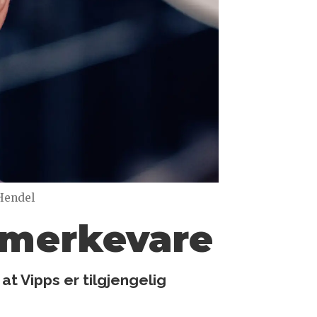
 Hendel
e merkevare
t Vipps er tilgjengelig