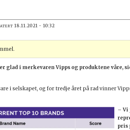
18.11.2021 - 10:32
DATERT
ammel.
k er glad i merkevaren Vipps og produktene våre, 
e i selskapet, og f
or tredje året på rad vinner Vip
– Vi
repr
pris