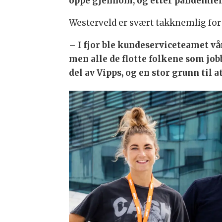
oppe gjennom, og etter pandemie
Westerveld er svært takknemlig fo
– I fjor ble kundeserviceteamet vår
men alle de flotte folkene som job
del av Vipps, og en stor grunn til at