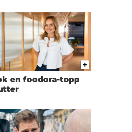
ok en foodora-topp
utter