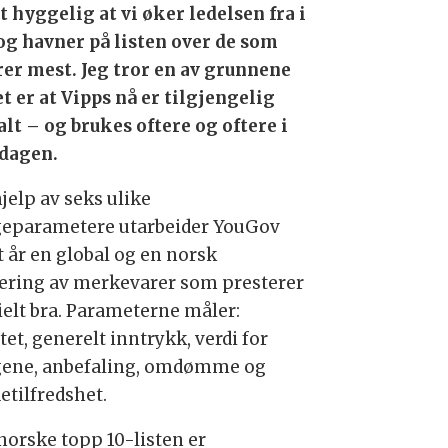
t hyggelig at vi øker ledelsen fra i
 og havner på listen over de som
rer mest.
Jeg tror en av grunnene
et er at Vipps nå er tilgjengelig
alt – og brukes oftere og oftere i
dagen.
jelp av seks ulike
eparametere utarbeider YouGov
t år en global og en norsk
ering av merkevarer som presterer
ielt bra. Parameterne måler:
tet, generelt inntrykk, verdi for
ene, anbefaling, omdømme og
etilfredshet.
norske topp 10-listen er