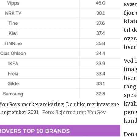
svær
fjor
klat
til d
over
hver
Ved h
imag
hver
rang
spes
kvali
i YouGovs merkevarekåring. De ulike merkevarene
peng
0. september 2021.
Foto: Skjermdump YouGov
kund
Den 