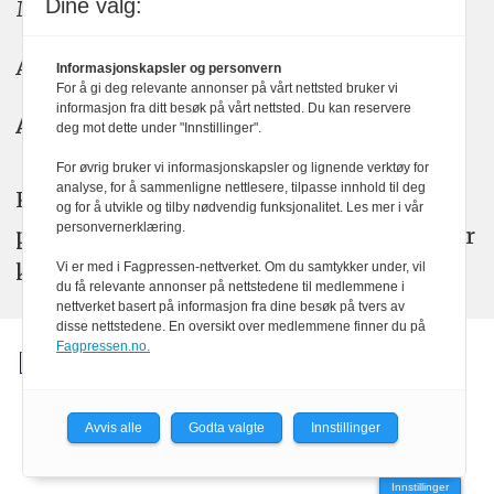
Dine valg:
Meninger: meninger@kom24.no
Annonse: annonse@watchmedia.no
Informasjonskapsler og personvern
For å gi deg relevante annonser på vårt nettsted bruker vi
informasjon fra ditt besøk på vårt nettsted. Du kan reservere
Abonnement:
kom24@watchmedia.no
deg mot dette under "Innstillinger".
For øvrig bruker vi informasjonskapsler og lignende verktøy for
analyse, for å sammenligne nettlesere, tilpasse innhold til deg
KOM24 arbeider etter Vær Varsom-
og for å utvikle og tilby nødvendig funksjonalitet. Les mer i vår
personvernerklæring.
plakatens regler for god presseskikk. Her
kan du lese mer om
PFUs
arbeid.
Vi er med i Fagpressen-nettverket. Om du samtykker under, vil
du få relevante annonser på nettstedene til medlemmene i
nettverket basert på informasjon fra dine besøk på tvers av
disse nettstedene. En oversikt over medlemmene finner du på
Fagpressen.no.
Avvis alle
Godta valgte
Innstillinger
Powered by Labrador CMS
Innstillinger