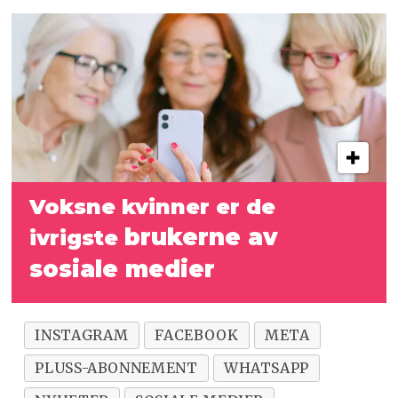
Voksne kvinner er de
brukerne av
ivrigste
sosiale medier
INSTAGRAM
FACEBOOK
META
PLUSS-ABONNEMENT
WHATSAPP