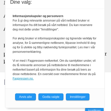
Dine valg:
Meninger: meninger@kom24.no
Annonse: annonse@watchmedia.no
Informasjonskapsler og personvern
For å gi deg relevante annonser på vårt nettsted bruker vi
informasjon fra ditt besøk på vårt nettsted. Du kan reservere
Abonnement:
kom24@watchmedia.no
deg mot dette under "Innstillinger".
For øvrig bruker vi informasjonskapsler og lignende verktøy for
analyse, for å sammenligne nettlesere, tilpasse innhold til deg
KOM24 arbeider etter Vær Varsom-
og for å utvikle og tilby nødvendig funksjonalitet. Les mer i vår
personvernerklæring.
plakatens regler for god presseskikk. Her
kan du lese mer om
PFUs
arbeid.
Vi er med i Fagpressen-nettverket. Om du samtykker under, vil
du få relevante annonser på nettstedene til medlemmene i
nettverket basert på informasjon fra dine besøk på tvers av
disse nettstedene. En oversikt over medlemmene finner du på
Fagpressen.no.
Avvis alle
Godta valgte
Innstillinger
Powered by Labrador CMS
Innstillinger