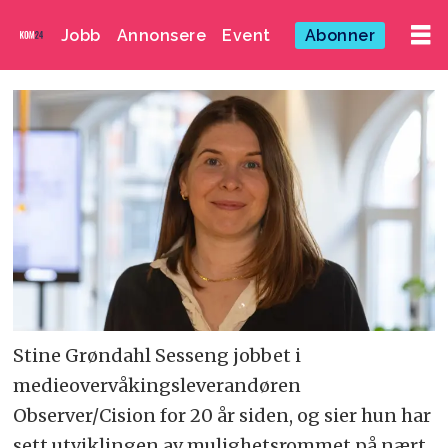
Jobb
Annonsere
Event
Abonner
Stine Grøndahl Sesseng jobbet i
medieovervåkingsleverandøren
Observer/Cision for 20 år siden, og sier hun har
sett utviklingen av mulighetsrommet på nært