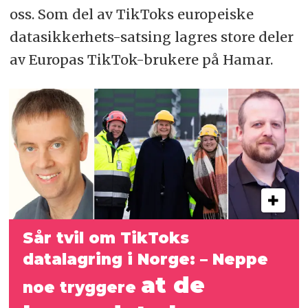
oss. Som del av TikToks europeiske
datasikkerhets-satsing lagres store deler
av Europas TikTok-brukere på Hamar.
Sår tvil om TikToks
datalagring i Norge: – Neppe
at de
noe tryggere