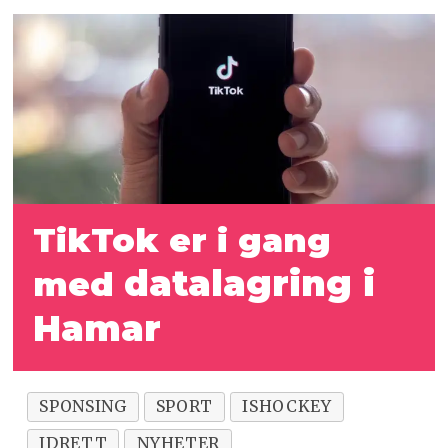
TikTok er i gang
datalagring i
med
Hamar
SPONSING
SPORT
ISHOCKEY
IDRETT
NYHETER