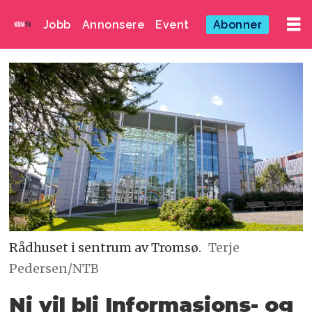
Jobb
Annonsere
Event
Abonner
Rådhuset i sentrum av Tromsø.
Terje
Pedersen/NTB
Ni vil bli Informasjons- og