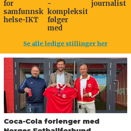
for
-
journalist
samfunnskritisk
kompleksitet
helse-IKT
følger
med
Se alle ledige stillinger her
Coca-Cola forlenger med
Norges Fotballforbund