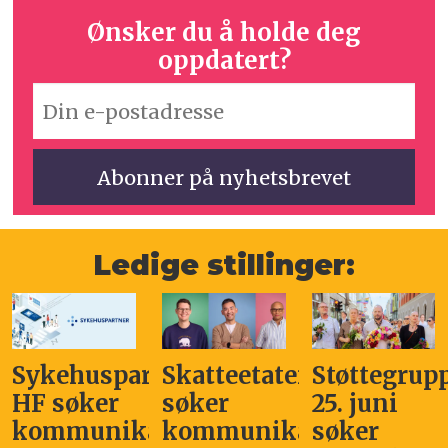
Ønsker du å holde deg
oppdatert?
Ledige stillinger:
Sykehuspartner
Skatteetaten
Støttegrup
HF søker
søker
25. juni
kommunikasjonssjef
kommunikasjonsleder
søker