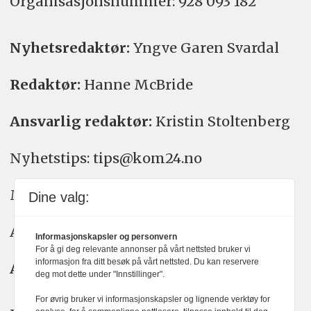
Organisasjons­nummer: 928 093 182
Nyhetsredaktør:
Yngve Garen Svardal
Redaktør:
Hanne McBride
Ansvarlig redaktør:
Kristin Stoltenberg
Nyhetstips: tips@kom24.no
Meninger: meninger@kom24.no
Dine valg:
Annonse: annonse@watchmedia.no
Informasjonskapsler og personvern
For å gi deg relevante annonser på vårt nettsted bruker vi
informasjon fra ditt besøk på vårt nettsted. Du kan reservere
Abonnement:
kom24@watchmedia.no
deg mot dette under "Innstillinger".
For øvrig bruker vi informasjonskapsler og lignende verktøy for