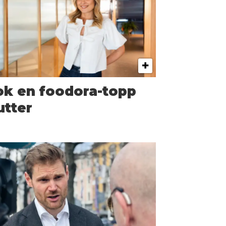
ok en foodora-topp
utter