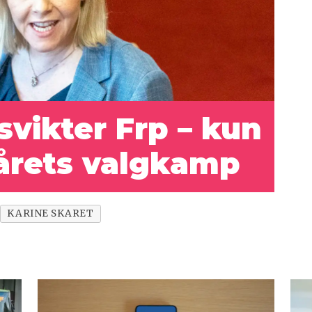
vikter Frp – kun
l årets valgkamp
KARINE SKARET