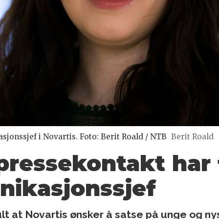
jonssjef i Novartis. Foto: Berit Roald / NTB
Berit Roald
pressekontakt har 
nikasjonssjef
ult at Novartis ønsker å satse på unge og nys