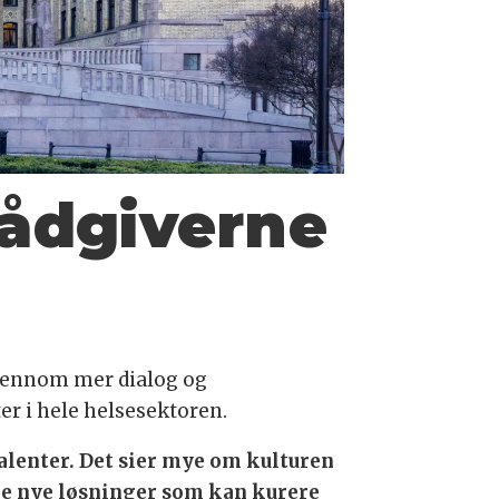
ådgiverne
 gjennom mer dialog og
er i hele helsesektoren.
talenter. Det sier mye om kulturen
nne nye løsninger som kan kurere