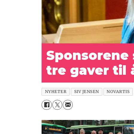
Sponsorene s
tre gaver ti
NYHETER
SIV JENSEN
NOVARTIS