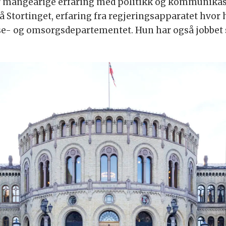
r mangeårige erfaring med politikk og kommunikasjon
 Stortinget, erfaring fra regjeringsapparatet hvor h
else- og omsorgsdepartementet. Hun har også jobbe