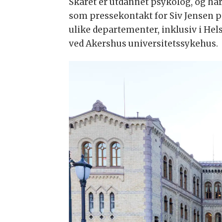
Skaret er utdannet psykolog, og ha
som pressekontakt for Siv Jensen på
ulike departementer, inklusiv i H
ved Akershus universitetssykehus.