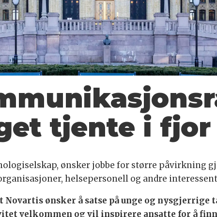
mmunikasjonsr
et tjente i fjor
knologiselskap, ønsker jobbe for større påvirkning
organisasjoner, helsepersonell og andre interessent
at Novartis ønsker å satse på unge og nysgjerrige 
vitet velkommen og vil inspirere ansatte for å fi