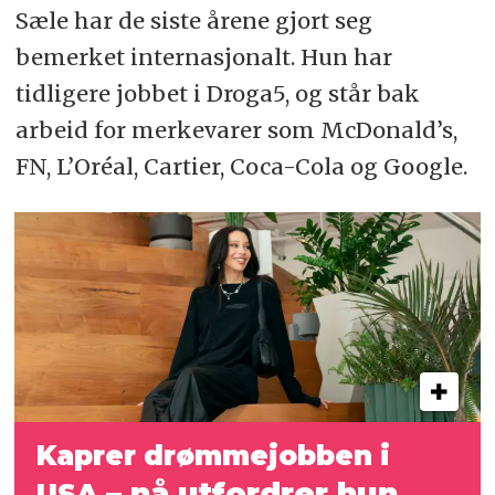
Sæle har de siste årene gjort seg
bemerket internasjonalt. Hun har
tidligere jobbet i Droga5, og står bak
arbeid for merkevarer som McDonald’s,
FN, L’Oréal, Cartier, Coca-Cola og Google.
Kaprer drømmejobben i
– nå utfordrer
hun
USA