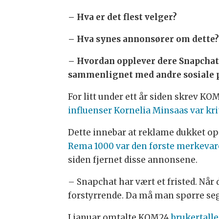
– Hva er det flest velger?
– Hva synes annonsører om dette
– Hvordan opplever dere Snapchat
sammenlignet med andre sosiale 
For litt under ett år siden skrev 
influenser Kornelia Minsaas var krit
Dette innebar at reklame dukket o
Rema 1000 var den første merkevare
siden fjernet disse annonsene.
– Snapchat har vært et fristed. Når
forstyrrende. Da må man spørre seg:
I januar omtalte KOM24
brukertall