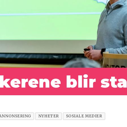
ukerene
blir st
ANNONSERING
NYHETER
SOSIALE MEDIER