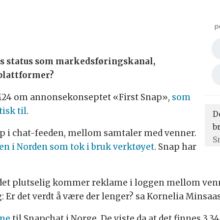
?
s status som markedsføringskanal,
plattformer?
KOM24 om annonsekonseptet «First Snap»,
som
isk til
.
D
b
pp i chat-feeden, mellom samtaler med venner.
S
n i Norden som tok i bruk verktøyet
. Snap har
 det plutselig kommer reklame i loggen mellom venne
 Er det verdt å være der lenger? sa Kornelia Minsaa
ene
til Snapchat i Norge. De viste da at det finnes 3,3