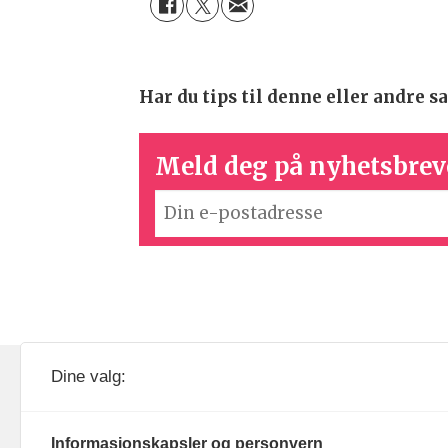
Har du tips til denne eller andre
Meld deg på nyhetsbrev
KOM24 drives av KOM24 AS.
Nyh
Dine valg:
Organisasjons­nummer: 928
Red
093 182
Informasjonskapsler og personvern