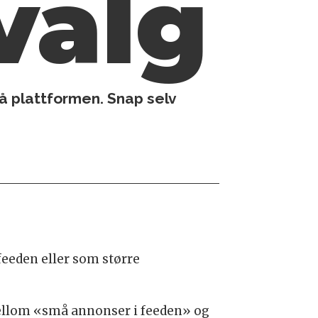
valg
å plattformen. Snap selv
eeden eller som større
 mellom «små annonser i feeden» og