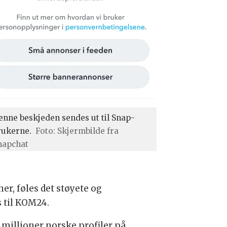
enne beskjeden sendes ut til Snap-
rukerne.
Foto: Skjermbilde fra
napchat
r, føles det støyete og
s til KOM24.
4 millioner norske profiler på