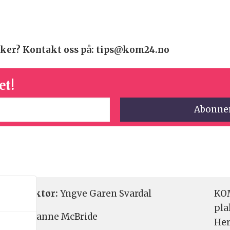
 saker? Kontakt oss på: tips@kom24.no
et!
etsredaktør:
Yngve Garen Svardal
KOM
pla
aktør:
Hanne McBride
Her