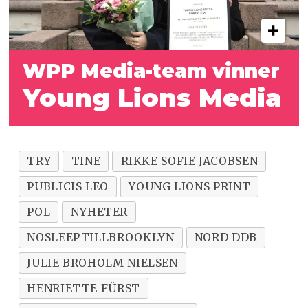
WPP Media-team vinner
Young Lions Media
TRY
TINE
RIKKE SOFIE JACOBSEN
PUBLICIS LEO
YOUNG LIONS PRINT
POL
NYHETER
NOSLEEPTILLBROOKLYN
NORD DDB
JULIE BROHOLM NIELSEN
HENRIETTE FÜRST