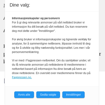
Dine valg:
Meninger: meninger@kom24.no
Annonse: annonse@watchmedia.no
Informasjonskapsler og personvern
For å gi deg relevante annonser på vårt nettsted bruker vi
informasjon fra ditt besøk på vårt nettsted. Du kan reservere
Abonnement:
kom24@watchmedia.no
deg mot dette under "Innstillinger".
For øvrig bruker vi informasjonskapsler og lignende verktøy for
analyse, for å sammenligne nettlesere, tilpasse innhold til deg
KOM24 arbeider etter Vær Varsom-
og for å utvikle og tilby nødvendig funksjonalitet. Les mer i vår
personvernerklæring.
plakatens regler for god presseskikk. Her
kan du lese mer om
PFUs
arbeid.
Vi er med i Fagpressen-nettverket. Om du samtykker under, vil
du få relevante annonser på nettstedene til medlemmene i
nettverket basert på informasjon fra dine besøk på tvers av
disse nettstedene. En oversikt over medlemmene finner du på
Fagpressen.no.
Avvis alle
Godta valgte
Innstillinger
Powered by Labrador CMS