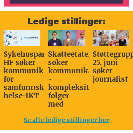
Ledige stillinger:
Sykehuspartner
Skatteetaten
Støttegrup
HF søker
søker
25. juni
kommunikasjonssjef
kommunikasjonsleder
søker
for
-
journalist
samfunnskritisk
kompleksitet
helse-IKT
følger
med
Se alle ledige stillinger her