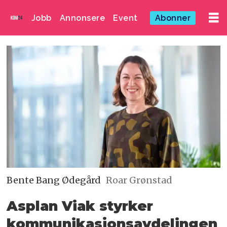
Jobb
Annonsere
Event
Abonner
Bente Bang Ødegård
Roar Grønstad
Asplan Viak styrker
kommunikasjons­avdelingen