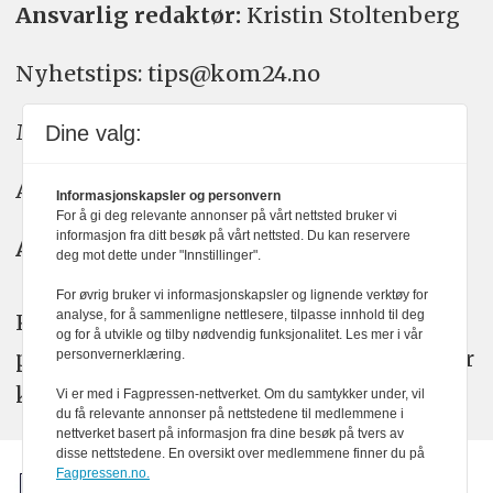
Ansvarlig redaktør:
Kristin Stoltenberg
Nyhetstips: tips@kom24.no
Meninger: meninger@kom24.no
Dine valg:
Annonse: annonse@watchmedia.no
Informasjonskapsler og personvern
For å gi deg relevante annonser på vårt nettsted bruker vi
informasjon fra ditt besøk på vårt nettsted. Du kan reservere
Abonnement:
kom24@watchmedia.no
deg mot dette under "Innstillinger".
For øvrig bruker vi informasjonskapsler og lignende verktøy for
analyse, for å sammenligne nettlesere, tilpasse innhold til deg
KOM24 arbeider etter Vær Varsom-
og for å utvikle og tilby nødvendig funksjonalitet. Les mer i vår
plakatens regler for god presseskikk. Her
personvernerklæring.
kan du lese mer om
PFUs
arbeid.
Vi er med i Fagpressen-nettverket. Om du samtykker under, vil
du få relevante annonser på nettstedene til medlemmene i
nettverket basert på informasjon fra dine besøk på tvers av
disse nettstedene. En oversikt over medlemmene finner du på
Fagpressen.no.