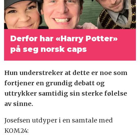
Derfor har «Harry Potter»
på seg norsk caps
Hun understreker at dette er noe som
fortjener en grundig debatt og
uttrykker samtidig sin sterke følelse
av sinne.
Josefsen utdyper i en samtale med
KOM24: