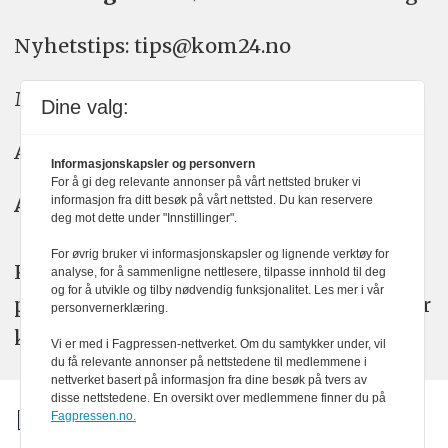
Nyhetstips: tips@kom24.no
Meninger: meninger@kom24.no
Dine valg:
Annonse: annonse@watchmedia.no
Informasjonskapsler og personvern
For å gi deg relevante annonser på vårt nettsted bruker vi
Abonnement:
kom24@watchmedia.no
informasjon fra ditt besøk på vårt nettsted. Du kan reservere
deg mot dette under "Innstillinger".
For øvrig bruker vi informasjonskapsler og lignende verktøy for
KOM24 arbeider etter Vær Varsom-
analyse, for å sammenligne nettlesere, tilpasse innhold til deg
og for å utvikle og tilby nødvendig funksjonalitet. Les mer i vår
plakatens regler for god presseskikk. Her
personvernerklæring.
kan du lese mer om
PFUs
arbeid.
Vi er med i Fagpressen-nettverket. Om du samtykker under, vil
du få relevante annonser på nettstedene til medlemmene i
nettverket basert på informasjon fra dine besøk på tvers av
disse nettstedene. En oversikt over medlemmene finner du på
Fagpressen.no.