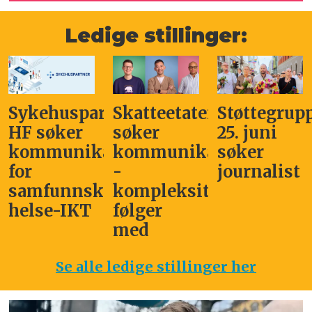
Ledige stillinger:
Sykehuspartner
Skatteetaten
Støttegrup
HF søker
søker
25. juni
kommunikasjonssjef
kommunikasjonsleder
søker
for
-
journalist
samfunnskritisk
kompleksitet
helse-IKT
følger
med
Se alle ledige stillinger her