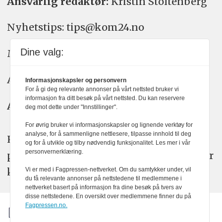
Ansvarlig redaktør:
Kristin Stoltenberg
Nyhetstips: tips@kom24.no
Dine valg:
Meninger: meninger@kom24.no
Annonse: annonse@watchmedia.no
Informasjonskapsler og personvern
For å gi deg relevante annonser på vårt nettsted bruker vi
informasjon fra ditt besøk på vårt nettsted. Du kan reservere
Abonnement:
kom24@watchmedia.no
deg mot dette under "Innstillinger".
For øvrig bruker vi informasjonskapsler og lignende verktøy for
analyse, for å sammenligne nettlesere, tilpasse innhold til deg
KOM24 arbeider etter Vær Varsom-
og for å utvikle og tilby nødvendig funksjonalitet. Les mer i vår
personvernerklæring.
plakatens regler for god presseskikk. Her
kan du lese mer om
PFUs
arbeid.
Vi er med i Fagpressen-nettverket. Om du samtykker under, vil
du få relevante annonser på nettstedene til medlemmene i
nettverket basert på informasjon fra dine besøk på tvers av
disse nettstedene. En oversikt over medlemmene finner du på
Fagpressen.no.