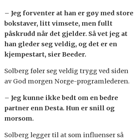
April: Morgenstern for PowerOffice
– Jeg forventer at han er gøy med store
Mai: Morgenstern for Finn.no
bokstaver, litt vimsete, men fullt
påskrudd når det gjelder. Så vet jeg at
Juni: Morgenstern for Ice
han gleder seg veldig, og det er en
Juli: Per Høj for Smash!
kjempestart, sier Beeder.
August: TRY for Statens vegvesen
Solberg føler seg veldig trygg ved siden
av God morgen Norge-programlederen.
September: POL for TINE
– Jeg kunne ikke bedt om en bedre
Oktober: POL for Norsk Tipping
partner enn Desta. Hun er snill og
morsom.
November: TRY for Flytoget
Solberg legger til at som influenser så
Desember: TRY for Vipps