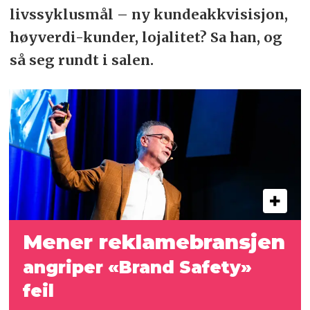
livssyklusmål – ny kundeakkvisisjon,
høyverdi-kunder, lojalitet? Sa han, og
så seg rundt i salen.
Mener reklamebransjen
angriper «Brand Safety»
feil