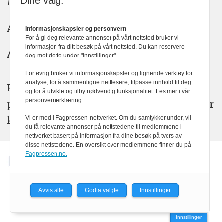
Dine valg:
Meninger: meninger@kom24.no
Annonse: annonse@watchmedia.no
Informasjonskapsler og personvern
For å gi deg relevante annonser på vårt nettsted bruker vi
informasjon fra ditt besøk på vårt nettsted. Du kan reservere
Abonnement:
kom24@watchmedia.no
deg mot dette under "Innstillinger".
For øvrig bruker vi informasjonskapsler og lignende verktøy for
analyse, for å sammenligne nettlesere, tilpasse innhold til deg
KOM24 arbeider etter Vær Varsom-
og for å utvikle og tilby nødvendig funksjonalitet. Les mer i vår
personvernerklæring.
plakatens regler for god presseskikk. Her
kan du lese mer om
PFUs
arbeid.
Vi er med i Fagpressen-nettverket. Om du samtykker under, vil
du få relevante annonser på nettstedene til medlemmene i
nettverket basert på informasjon fra dine besøk på tvers av
disse nettstedene. En oversikt over medlemmene finner du på
Fagpressen.no.
Avvis alle
Godta valgte
Innstillinger
Powered by Labrador CMS
Innstillinger