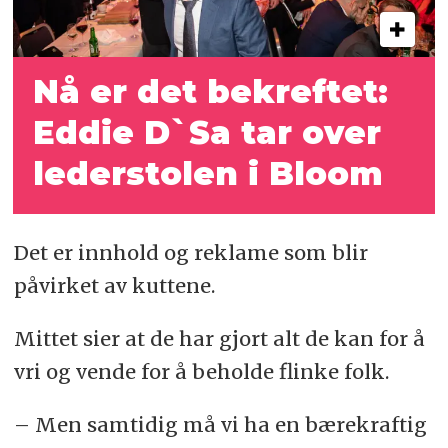
Nå er det bekreftet:
Eddie D`Sa
tar over
lederstolen i Bloom
Det er innhold og reklame som blir
påvirket av kuttene.
Mittet sier at de har gjort alt de kan for å
vri og vende for å beholde flinke folk.
– Men samtidig må vi ha en bærekraftig