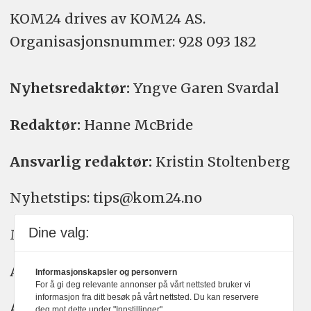
KOM24 drives av KOM24 AS.
Organisasjons­nummer: 928 093 182
Nyhetsredaktør:
Yngve Garen Svardal
Redaktør:
Hanne McBride
Ansvarlig redaktør:
Kristin Stoltenberg
Nyhetstips: tips@kom24.no
Dine valg:
Meninger: meninger@kom24.no
Annonse: annonse@watchmedia.no
Informasjonskapsler og personvern
For å gi deg relevante annonser på vårt nettsted bruker vi
informasjon fra ditt besøk på vårt nettsted. Du kan reservere
Abonnement:
kom24@watchmedia.no
deg mot dette under "Innstillinger".