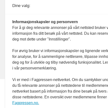
KOM24 drives av KOM24 AS.
Nyh
Dine valg:
Organisasjons­nummer: 928
Red
093 182
Informasjonskapsler og personvern
Ans
For å gi deg relevante annonser på vårt nettsted bruker v
informasjon fra ditt besøk på vårt nettsted. Du kan reser
Nyh
deg mot dette under "Innstillinger".
Men
For øvrig bruker vi informasjonskapsler og lignende ver
for analyse, for å sammenligne nettlesere, tilpasse innhol
Ann
deg og for å utvikle og tilby nødvendig funksjonalitet. L
i vår personvernerklæring.
Abo
Vi er med i Fagpressen-nettverket. Om du samtykker unde
du få relevante annonser på nettstedene til medlemmene
nettverket basert på informasjon fra dine besøk på tvers
disse nettstedene. En oversikt over medlemmene finner
Fagpressen.no.