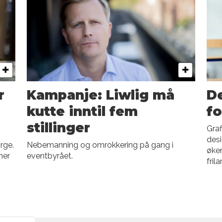
r
Kampanje: Liwlig må
D
kutte inntil fem
fo
stillinger
Graf
desi
rge.
Nebemanning og omrokkering på gang i
øker
ner
eventbyrået.
fril