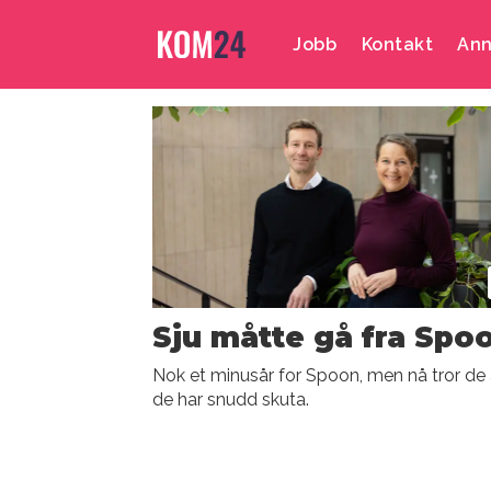
Jobb
Kontakt
Ann
Emne:
nedbemanning
Sju måtte gå fra Spo
Nok et minusår for Spoon, men nå tror de 
de har snudd skuta.