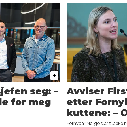
sjefen seg: –
Avviser Fir
de for meg
etter Forny
kuttene: – 
Fornybar Norge slår tilbake 