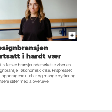
esignbransjen
rtsatt i hardt vær
ills ferske bransjeundersøkelse viser en
gnbransje i økonomisk krise. Prispresset
, oppdragene uteblir og mange byråer og
ansere sliter med å overleve.