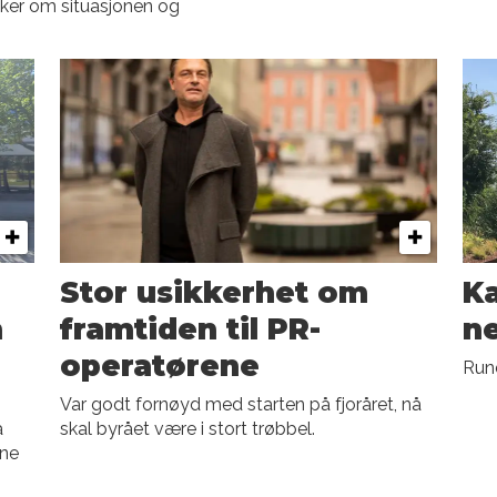
nker om situasjonen og
Stor usikkerhet om
K
h
framtiden til PR-
n
operatørene
Rund
Var godt fornøyd med starten på fjoråret, nå
å
skal byrået være i stort trøbbel.
ene