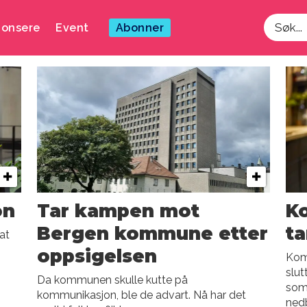
onsere
Event
Abonner
Søk
on
Tar kampen mot
K
Bergen kommune etter
ta
at
oppsigelsen
Kom
slut
Da kommunen skulle kutte på
som
kommunikasjon, ble de advart. Nå har det
ned