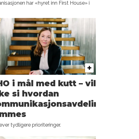
nisasjonen har «hyret inn First House» i
O i mål med kutt – vil
ke si hvordan
ommunikasjonsavdelingen
ammes
ever tydligere prioriteringer.