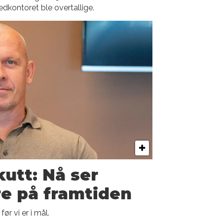
dkontoret ble overtallige.
kutt: Nå ser
re på framtiden
ør vi er i mål.