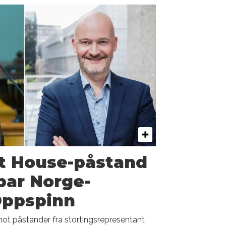
st House-påstand
bar Norge-
Oppspinn
mot påstander fra stortingsrepresentant