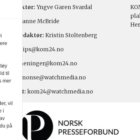
etsredaktør:
Yngve Garen Svardal
KOM
pla
aktør:
Hanne McBride
Her
varlig redaktør:
Kristin Stoltenberg
i
vere
etstips: tips@kom24.no
inger: meninger@kom24.no
ktøy
d til
onse: annonse@watchmedia.no
es mer
nnement:
kom24@watchmedia.no
r, vil
 i
 av
 du på