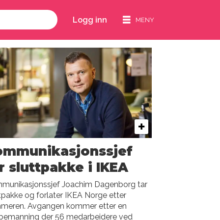
Logg inn
ommunikasjonssjef
r sluttpakke i IKEA
munikasjonssjef Joachim Dagenborg tar
tpakke og forlater IKEA Norge etter
meren. Avgangen kommer etter en
bemanning der 56 medarbeidere ved