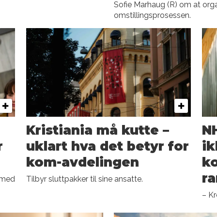
Sofie Marhaug (R) om at orga
omstillingsprosessen.
Kristiania må kutte –
NH
r
uklart hva det betyr for
ik
kom-avdelingen
k
r
g med
Tilbyr sluttpakker til sine ansatte.
– Kr