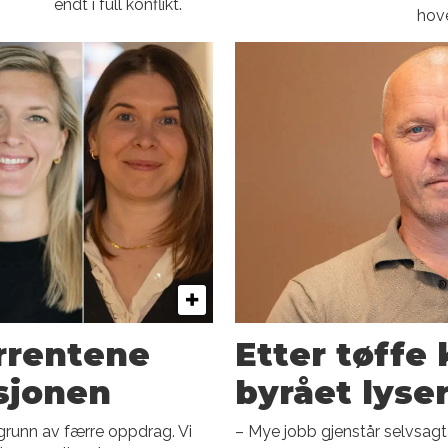
endt i full konflikt.
hove
rrentene
Etter tøffe 
sjonen
byrået lyse
 grunn av færre oppdrag. Vi
– Mye jobb gjenstår selvsagt f