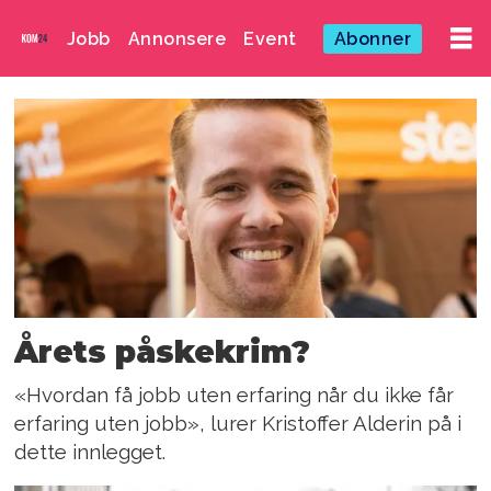
Jobb
Annonsere
Event
Abonner
Emne:
arbeidsliv
Årets påskekrim?
«Hvordan få jobb uten erfaring når du ikke får
erfaring uten jobb», lurer Kristoffer Alderin på i
dette innlegget.