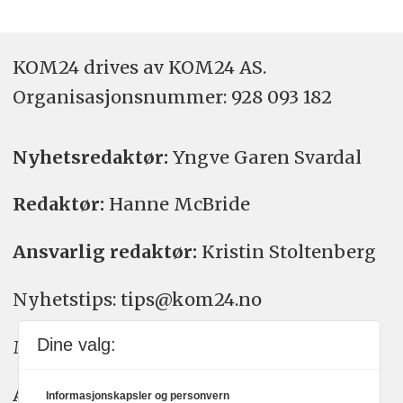
KOM24 drives av KOM24 AS.
Organisasjons­nummer: 928 093 182
Nyhetsredaktør:
Yngve Garen Svardal
Redaktør:
Hanne McBride
Ansvarlig redaktør:
Kristin Stoltenberg
Nyhetstips: tips@kom24.no
Dine valg:
Meninger: meninger@kom24.no
Annonse: annonse@watchmedia.no
Informasjonskapsler og personvern