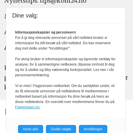
Nyhetstips: tips@kom24.no
Dine valg:
Meninger: meninger@kom24.no
Annonse: annonse@watchmedia.no
Informasjonskapsler og personvern
For å gi deg relevante annonser på vårt nettsted bruker vi
informasjon fra ditt besøk på vårt nettsted. Du kan reservere
Abonnement:
kom24@watchmedia.no
deg mot dette under "Innstillinger".
For øvrig bruker vi informasjonskapsler og lignende verktøy for
analyse, for å sammenligne nettlesere, tilpasse innhold til deg
KOM24 arbeider etter Vær Varsom-
og for å utvikle og tilby nødvendig funksjonalitet. Les mer i vår
personvernerklæring.
plakatens regler for god presseskikk. Her
kan du lese mer om
PFUs
arbeid.
Vi er med i Fagpressen-nettverket. Om du samtykker under, vil
du få relevante annonser på nettstedene til medlemmene i
nettverket basert på informasjon fra dine besøk på tvers av
disse nettstedene. En oversikt over medlemmene finner du på
Fagpressen.no.
Avvis alle
Godta valgte
Innstillinger