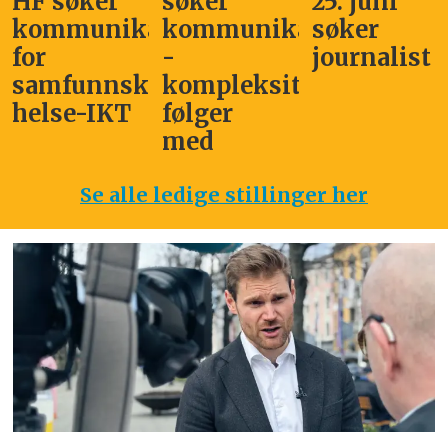
HF søker
søker
25. juni
kommunikasjonssjef
kommunikasjonsleder
søker
for
-
journalist
samfunnskritisk
kompleksitet
helse-IKT
følger
med
Se alle ledige stillinger her