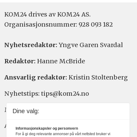
KOM24 drives av KOM24 AS.
Organisasjons­nummer: 928 093 182
Nyhetsredaktør:
Yngve Garen Svardal
Redaktør:
Hanne McBride
Ansvarlig redaktør:
Kristin Stoltenberg
Nyhetstips: tips@kom24.no
Meninger: meninger@kom24.no
Dine valg:
Annonse: annonse@watchmedia.no
Informasjonskapsler og personvern
For å gi deg relevante annonser på vårt nettsted bruker vi