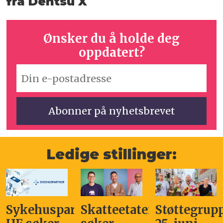
fra Dentsu X
Ønsker du å holde deg
oppdatert?
Ledige stillinger:
Sykehuspartner
Skatteetaten
Støttegrup