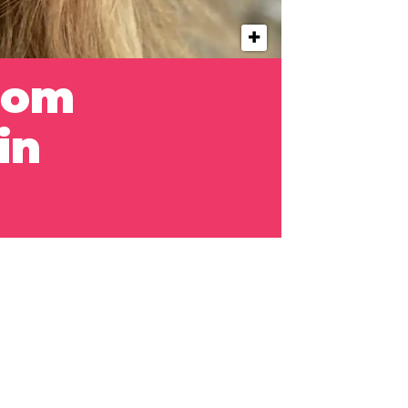
 som
in