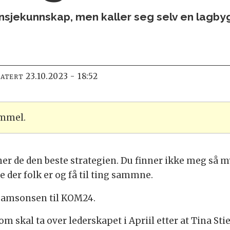
ansjekunnskap, men kaller seg selv en lagby
23.10.2023 - 18:52
DATERT
ammel.
ner de den beste strategien. Du finner ikke meg så m
 der folk er og få til ting sammne.
k Samsonsen til KOM24.
om skal ta over lederskapet i Apriil etter at Tina Sti