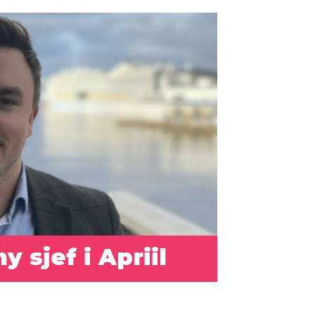
 sjef i Apriil