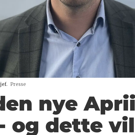
jef.
Presse
den nye Aprii
- og dette vi