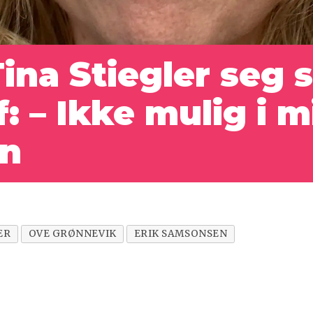
Tina Stiegler seg
: – Ikke mulig i m
on
ER
OVE GRØNNEVIK
ERIK SAMSONSEN