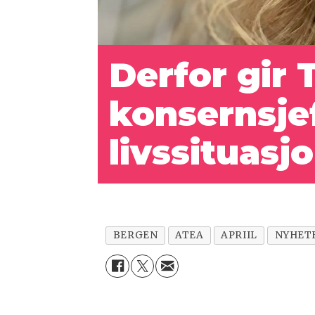
Derfor gir 
konsernsjef
livssituasj
BERGEN
ATEA
APRIIL
NYHET