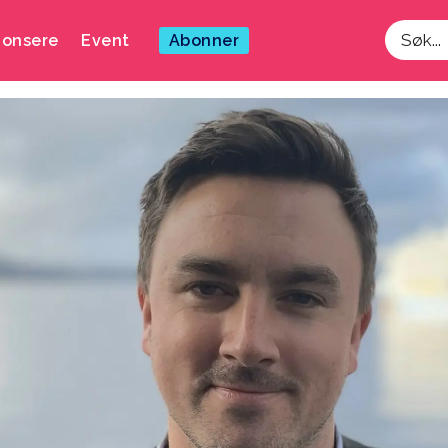
onsere
Event
Abonner
Søk