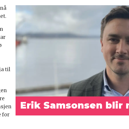
 nå
et.
om
var
ø
a til
gen
re
Erik Samsonsen blir ny
nsjen
 for