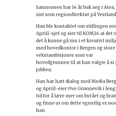
Samsonsen har 14 år bak seg i Atea,
sist som regiondirektør på Vestland
Han ble kontaktet om stillingen s
Apriil-sjef og sier til KOM24 at det 
det å kunne gå inn i et kreativt milj
med hovedkontor i Bergen og store
vekstambisjoner som var
hovedgrunnen til at han valgte å si j
jobben.
Han har hatt dialog med Media Ber
og Apriil-eier Ove Grønnevik i leng
tid for å lære mer om byrået og bra
og finne ut om dette egentlig er noe
han.