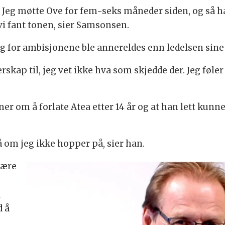
t. Jeg møtte Ove for fem-seks måneder siden, og så ha
i fant tonen, sier Samsonsen.
eg for ambisjonene ble annereldes enn ledelsen sine
rskap til, jeg vet ikke hva som skjedde der. Jeg føle
 om å forlate Atea etter 14 år og at han lett kunne t
på om jeg ikke hopper på, sier han.
være
n
d å