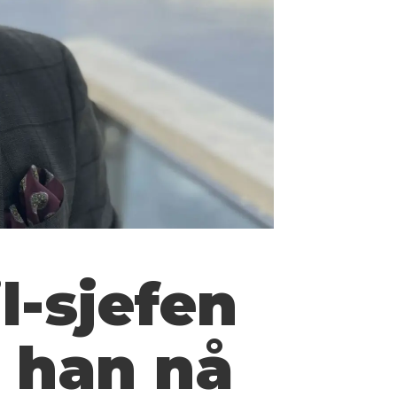
l-sjefen
l han nå