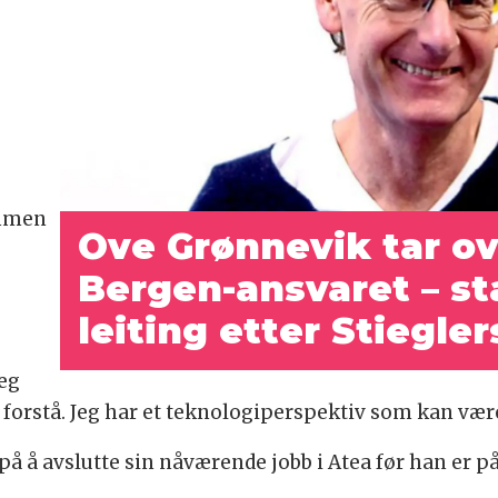
ammen
Ove Grønnevik tar o
Bergen-ansvaret – st
leiting etter Stiegler
jeg
 forstå. Jeg har et teknologiperspektiv som kan være 
å avslutte sin nåværende jobb i Atea før han er på p