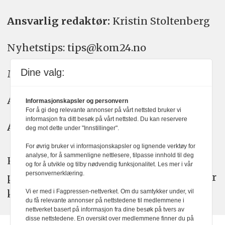
Ansvarlig redaktør:
Kristin Stoltenberg
Nyhetstips: tips@kom24.no
Dine valg:
Meninger: meninger@kom24.no
Annonse: annonse@watchmedia.no
Informasjonskapsler og personvern
For å gi deg relevante annonser på vårt nettsted bruker vi
informasjon fra ditt besøk på vårt nettsted. Du kan reservere
Abonnement:
kom24@watchmedia.no
deg mot dette under "Innstillinger".
For øvrig bruker vi informasjonskapsler og lignende verktøy for
analyse, for å sammenligne nettlesere, tilpasse innhold til deg
KOM24 arbeider etter Vær Varsom-
og for å utvikle og tilby nødvendig funksjonalitet. Les mer i vår
personvernerklæring.
plakatens regler for god presseskikk. Her
kan du lese mer om
PFUs
arbeid.
Vi er med i Fagpressen-nettverket. Om du samtykker under, vil
du få relevante annonser på nettstedene til medlemmene i
nettverket basert på informasjon fra dine besøk på tvers av
disse nettstedene. En oversikt over medlemmene finner du på