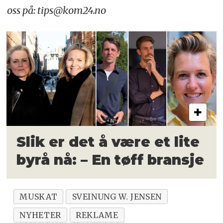
oss på: tips@kom24.no
Slik er det å være et lite
byrå nå:
– En tøff bransje
MUSKAT
SVEINUNG W. JENSEN
NYHETER
REKLAME