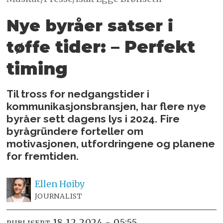
Nye byråer satser i
tider:
– Perfekt
tøffe
timing
Til tross for nedgangstider i
kommunikasjonsbransjen, har flere nye
byråer sett dagens lys i 2024. Fire
byrågründere forteller om
motivasjonen, utfordringene og planene
for fremtiden.
Ellen
Høiby
JOURNALIST
18.12.2024 - 05:55