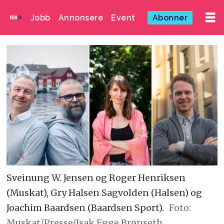
Jobb
Annonsere
Event
Abonner
Sveinung W. Jensen og Roger Henriksen
(Muskat), Gry Halsen Sagvolden (Halsen) og
Joachim Baardsen (Baardsen Sport).
Foto:
Muskat/Presse/Isak Egge Brønseth