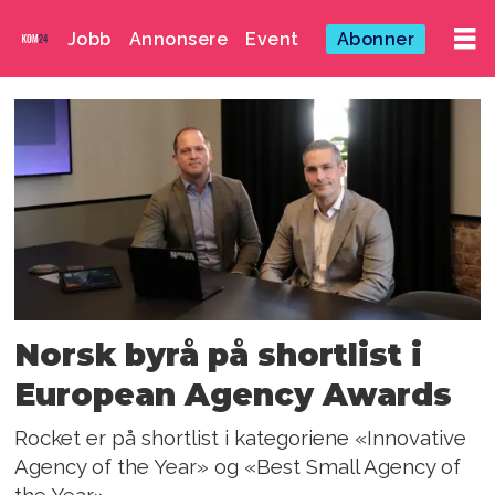
Jobb
Annonsere
Event
Abonner
Emne:
magnus
strømnes
bøe
Norsk byrå på shortlist i
European Agency Awards
Rocket er på shortlist i kategoriene «Innovative
Agency of the Year» og «Best Small Agency of