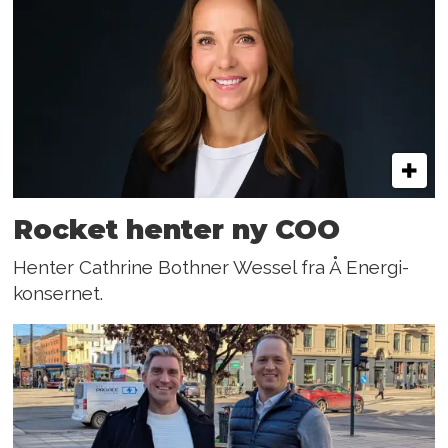
Rocket henter ny COO
Henter Cathrine Bothner Wessel fra Å Energi-
konsernet.