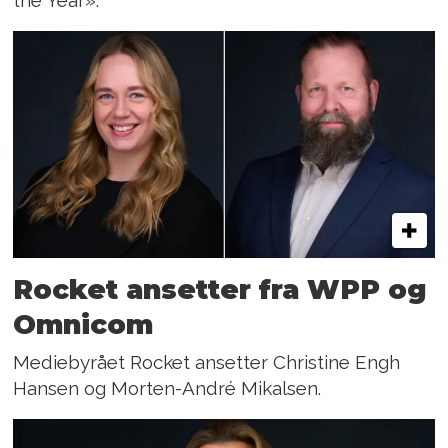
the Year».
Rocket ansetter fra WPP og
Omnicom
Mediebyrået Rocket ansetter Christine Engh
Hansen og Morten-André Mikalsen.