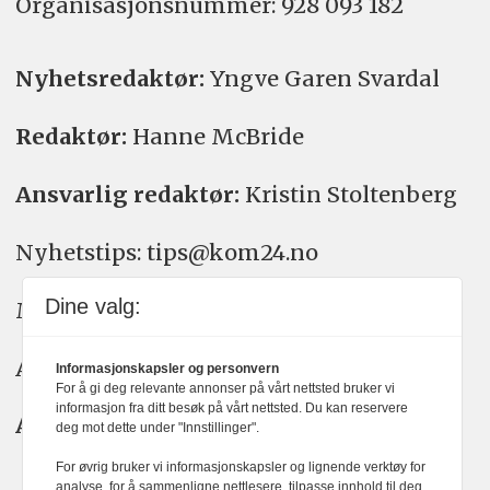
Organisasjons­nummer: 928 093 182
Nyhetsredaktør:
Yngve Garen Svardal
Redaktør:
Hanne McBride
Ansvarlig redaktør:
Kristin Stoltenberg
Nyhetstips: tips@kom24.no
Dine valg:
Meninger: meninger@kom24.no
Annonse: annonse@watchmedia.no
Informasjonskapsler og personvern
For å gi deg relevante annonser på vårt nettsted bruker vi
informasjon fra ditt besøk på vårt nettsted. Du kan reservere
Abonnement:
kom24@watchmedia.no
deg mot dette under "Innstillinger".
For øvrig bruker vi informasjonskapsler og lignende verktøy for
analyse, for å sammenligne nettlesere, tilpasse innhold til deg