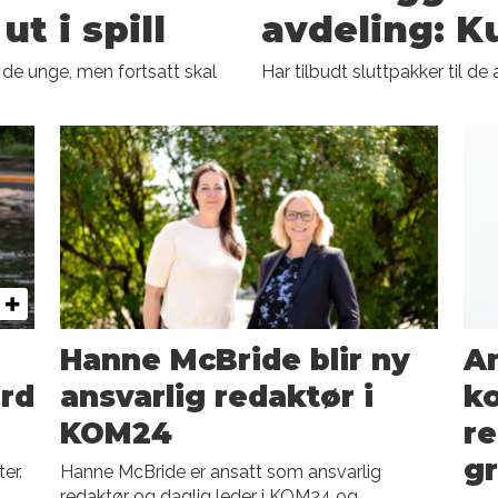
ut i spill
avdeling: K
 de unge, men fortsatt skal
Har tilbudt sluttpakker til de 
Hanne McBride blir ny
An
ard
ansvarlig redaktør i
ko
KOM24
re
g
er.
Hanne McBride er ansatt som ansvarlig
redaktør og daglig leder i KOM24 og