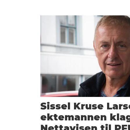
Sissel Kruse Lar
ektemannen klag
Nettavisen til PF