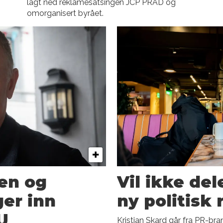
lagt ned reklamesatsingen JCP PRAD og
omorganisert byrået.
sen og
Vil ikke del
er inn
ny politisk
U
Kristian Skard går fra PR-bra