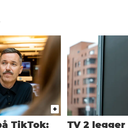
-
på TikTok:
TV 2 legger