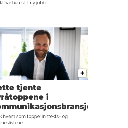
Nå har hun fått ny jobb.
tte tjente
råtoppene i
ommunikasjonsbransjen
kk hvem som topper inntekts- og
ueslistene.