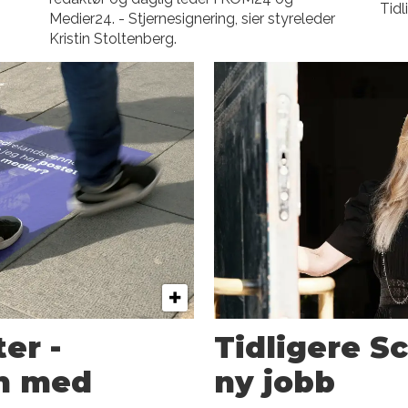
Tidl
Medier24. - Stjernesignering, sier styreleder
Kristin Stoltenberg.
er -
Tidligere S
n med
ny jobb