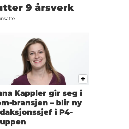
utter 9 årsverk
ansatte.
na Kappler gir seg i
m-bransjen – blir ny
daksjonssjef i P4-
ruppen