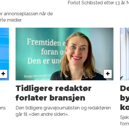
Forlot Schibsted etter 13 år. 
or annonseplassen når de
rte medier.
Tidligere redaktør
De
forlater bransjen
by
k
ens
Den tidligere gravejournalisten og redaktøren
går til «den andre siden».
Sje
form