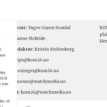
etsredaktør:
Yngve Garen Svardal
KOM
pla
aktør:
Hanne McBride
Her
varlig redaktør:
Kristin Stoltenberg
i
vere
etstips: tips@kom24.no
inger: meninger@kom24.no
ktøy
d til
onse: annonse@watchmedia.no
es mer
nnement:
kom24@watchmedia.no
r, vil
 i