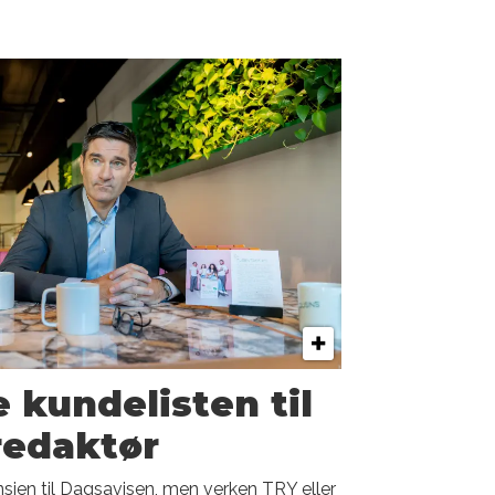
e kundelisten til
 redaktør
nsjen til Dagsavisen, men verken TRY eller