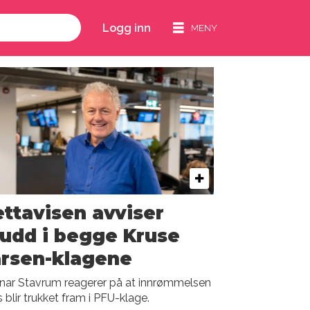
Logg inn
ttavisen avviser
udd i begge Kruse
arsen-klagene
nar Stavrum reagerer på at innrømmelsen
 blir trukket fram i PFU-klage.