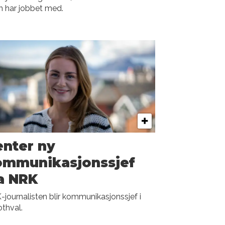
n har jobbet med.
nter ny
ommunikasjons­sjef
a NRK
journalisten blir kommunikasjonssjef i
thval.