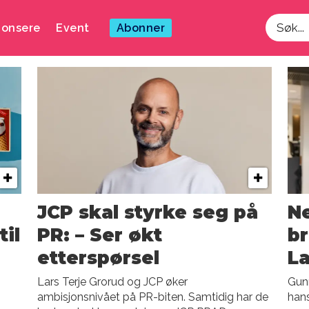
onsere
Event
Abonner
Søk
JCP skal styrke seg på
Ne
til
PR: – Ser økt
br
etterspørsel
L
Lars Terje Grorud og JCP øker
Gun
ambisjonsnivået på PR-biten. Samtidig har de
hans