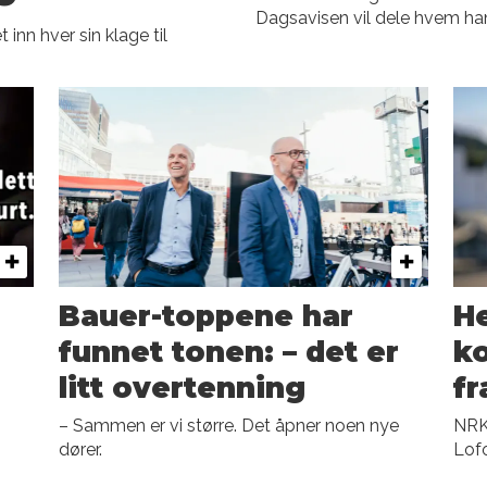
Dagsavisen vil dele hvem ha
inn hver sin klage til
Bauer-toppene har
He
funnet tonen: – det er
k
litt overtenning
fr
– Sammen er vi større. Det åpner noen nye
NRK-
dører.
Lofo