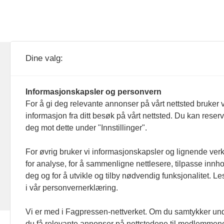
KOM24 drives av KOM24 AS.
Nyh
Dine valg:
Organisasjons­nummer: 928
Red
093 182
Informasjonskapsler og personvern
Ans
For å gi deg relevante annonser på vårt nettsted bruker v
informasjon fra ditt besøk på vårt nettsted. Du kan reser
Nyh
deg mot dette under "Innstillinger".
Men
For øvrig bruker vi informasjonskapsler og lignende ver
for analyse, for å sammenligne nettlesere, tilpasse innhol
Ann
deg og for å utvikle og tilby nødvendig funksjonalitet. L
i vår personvernerklæring.
Abo
Vi er med i Fagpressen-nettverket. Om du samtykker unde
du få relevante annonser på nettstedene til medlemmene