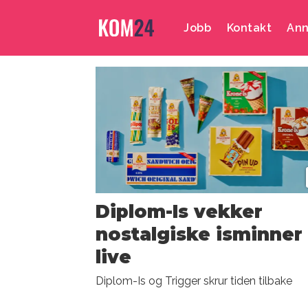
Jobb
Kontakt
Ann
Emne:
nyhet
Diplom-Is vekker
nostalgiske isminner 
live
Diplom-Is og Trigger skrur tiden tilbake