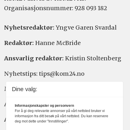
Organisasjons­nummer: 928 093 182
Nyhetsredaktør:
Yngve Garen Svardal
Redaktør:
Hanne McBride
Ansvarlig redaktør:
Kristin Stoltenberg
Nyhetstips: tips@kom24.no
Meninger: meninger@kom24.no
Dine valg:
Annonse: annonse@watchmedia.no
Informasjonskapsler og personvern
For å gi deg relevante annonser på vårt nettsted bruker vi
informasjon fra ditt besøk på vårt nettsted. Du kan reservere
Abonnement:
kom24@watchmedia.no
deg mot dette under "Innstillinger".