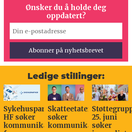
Ønsker du å holde deg
oppdatert?
Ledige stillinger:
Sykehuspartner
Skatteetaten
Støttegrup
HF søker
søker
25. juni
kommunikasjonssjef
kommunikasjonsleder
søker