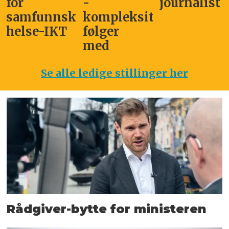
for
-
journalist
samfunnskritisk
kompleksitet
helse-IKT
følger
med
Se alle ledige stillinger her
Rådgiver-bytte for ministeren