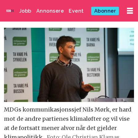
Jobb
Annonsere
Event
Abonner
MDGs kommunikasjonssjef Nils Mørk, er hard
mot de andre partienes klimaløfter og vil vise
at de fortsatt mener alvor når det gjelder
klimapolitikk.
Foto: Ole Christian Klamas