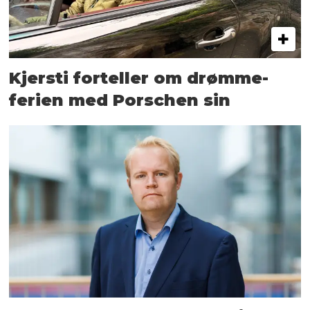
Kjersti forteller om drømme­
ferien med Porschen sin