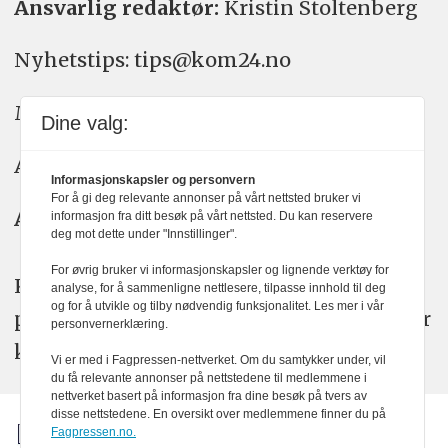
Ansvarlig redaktør:
Kristin Stoltenberg
Nyhetstips: tips@kom24.no
Meninger: meninger@kom24.no
Dine valg:
Annonse: annonse@watchmedia.no
Informasjonskapsler og personvern
For å gi deg relevante annonser på vårt nettsted bruker vi
Abonnement:
kom24@watchmedia.no
informasjon fra ditt besøk på vårt nettsted. Du kan reservere
deg mot dette under "Innstillinger".
For øvrig bruker vi informasjonskapsler og lignende verktøy for
KOM24 arbeider etter Vær Varsom-
analyse, for å sammenligne nettlesere, tilpasse innhold til deg
og for å utvikle og tilby nødvendig funksjonalitet. Les mer i vår
plakatens regler for god presseskikk. Her
personvernerklæring.
kan du lese mer om
PFUs
arbeid.
Vi er med i Fagpressen-nettverket. Om du samtykker under, vil
du få relevante annonser på nettstedene til medlemmene i
nettverket basert på informasjon fra dine besøk på tvers av
disse nettstedene. En oversikt over medlemmene finner du på
Fagpressen.no.