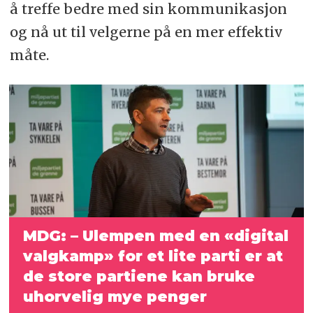
å treffe bedre med sin kommunikasjon
og nå ut til velgerne på en mer effektiv
måte.
MDG: – Ulempen med en «digital
valgkamp» for et lite parti er at
de store partiene kan bruke
uhorvelig mye penger