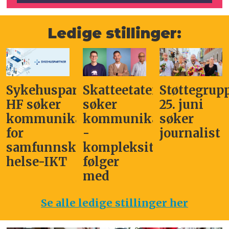
Ledige stillinger:
Sykehuspartner
Skatteetaten
Støttegrup
HF søker
søker
25. juni
kommunikasjonssjef
kommunikasjonsleder
søker
for
-
journalist
samfunnskritisk
kompleksitet
helse-IKT
følger
med
Se alle ledige stillinger her